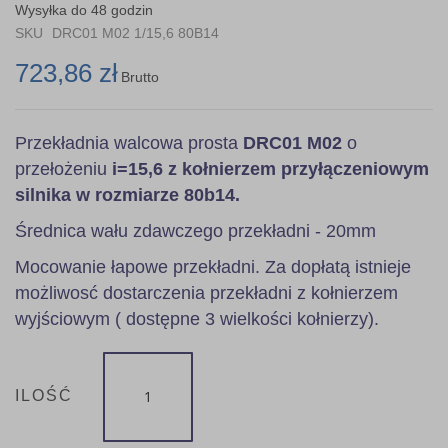
the
Wysyłka do 48 godzin
images
SKU
DRC01 M02 1/15,6 80B14
gallery
723,86 zł
Brutto
Przekładnia walcowa prosta
DRC01 M02
o
przełożeniu
i=15,6 z kołnierzem przyłączeniowym
silnika w rozmiarze 80b14.
Średnica wału zdawczego przekładni - 20mm
Mocowanie łapowe przekładni. Za dopłatą istnieje
możliwosć dostarczenia przekładni z kołnierzem
wyjściowym ( dostępne 3 wielkości kołnierzy).
ILOŚĆ