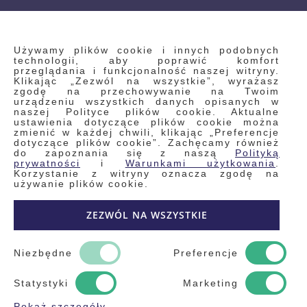
INFORMACJE
Używamy plików cookie i innych podobnych
technologii, aby poprawić komfort
przeglądania i funkcjonalność naszej witryny.
Klikając „Zezwól na wszystkie”, wyrażasz
Regulamin
zgodę na przechowywanie na Twoim
urządzeniu wszystkich danych opisanych w
Polityka prywatności i pliki cookie
naszej Polityce plików cookie. Aktualne
ustawienia dotyczące plików cookie można
Wyszukiwane frazy
zmienić w każdej chwili, klikając „Preferencje
dotyczące plików cookie”. Zachęcamy również
Wyszukiwanie zaawansowane
do zapoznania się z naszą
Polityką
Zamówienia
prywatności
i
Warunkami użytkowania
.
Korzystanie z witryny oznacza zgodę na
Skontaktuj się z nami
używanie plików cookie.
Odstąp od umowy
ZEZWÓL NA WSZYSTKIE
Blog
Kontakt
Niezbędne
Preferencje
Statystyki
Marketing
Pokaż szczegóły