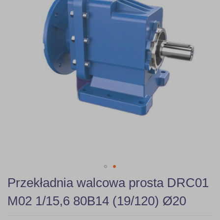
gallery
Skip
Przekładnia walcowa prosta DRC01
to
the
M02 1/15,6 80B14 (19/120) Ø20
beginning
of