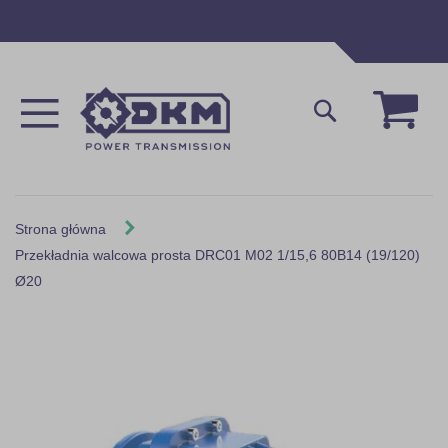
Przejdź
do
treści
Mój 
Szukaj
Strona główna
Przekładnia walcowa prosta DRC01 M02 1/15,6 80B14 (19/120)
Ø20
Skip
to
the
end
of
the
images