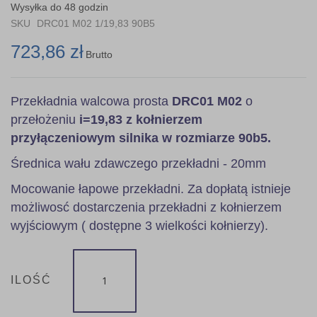
the
Wysyłka do 48 godzin
images
SKU
DRC01 M02 1/19,83 90B5
gallery
723,86 zł
Brutto
Przekładnia walcowa prosta
DRC01 M02
o
przełożeniu
i=19,83 z kołnierzem
przyłączeniowym silnika w rozmiarze 90b5.
Średnica wału zdawczego przekładni - 20mm
Mocowanie łapowe przekładni. Za dopłatą istnieje
możliwosć dostarczenia przekładni z kołnierzem
wyjściowym ( dostępne 3 wielkości kołnierzy).
ILOŚĆ