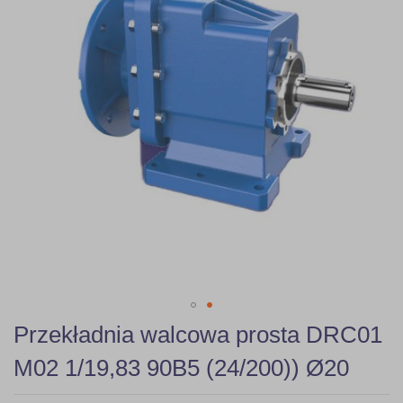
gallery
Skip
Przekładnia walcowa prosta DRC01
to
the
M02 1/19,83 90B5 (24/200)) Ø20
beginning
of