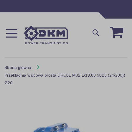
Przejdź
do
treści
Mój 
Szukaj
Strona główna
Przekładnia walcowa prosta DRC01 M02 1/19,83 90B5 (24/200))
Ø20
Skip
to
the
end
of
the
images