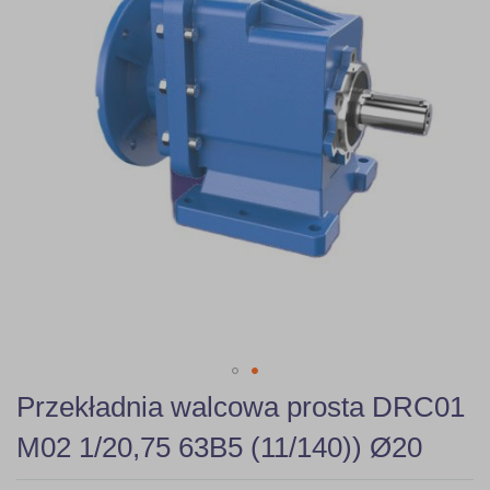
gallery
Skip
Przekładnia walcowa prosta DRC01
to
the
M02 1/20,75 63B5 (11/140)) Ø20
beginning
of