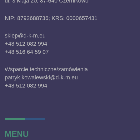
ul. 3 Maja 20, 87-640 Czernikowo
NIP: 8792688736; KRS: 0000657431
sklep@d-k-m.eu
+48 512 082 994
+48 516 64 59 07
Wsparcie techniczne/zamówienia
patryk.kowalewski@d-k-m.eu
+48 512 082 994
MENU