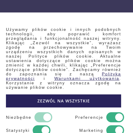
INFORMACJE
Używamy plików cookie i innych podobnych
technologii, aby poprawić komfort
przeglądania i funkcjonalność naszej witryny.
Klikając „Zezwól na wszystkie”, wyrażasz
Regulamin
zgodę na przechowywanie na Twoim
urządzeniu wszystkich danych opisanych w
Polityka prywatności i pliki cookie
naszej Polityce plików cookie. Aktualne
ustawienia dotyczące plików cookie można
Wyszukiwane frazy
zmienić w każdej chwili, klikając „Preferencje
dotyczące plików cookie”. Zachęcamy również
Wyszukiwanie zaawansowane
do zapoznania się z naszą
Polityką
Zamówienia
prywatności
i
Warunkami użytkowania
.
Korzystanie z witryny oznacza zgodę na
Skontaktuj się z nami
używanie plików cookie.
Odstąp od umowy
ZEZWÓL NA WSZYSTKIE
Blog
Kontakt
Niezbędne
Preferencje
Statystyki
Marketing