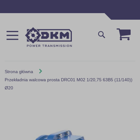
Przejdź
do
treści
Mój 
Szukaj
Strona główna
Przekładnia walcowa prosta DRC01 M02 1/20,75 63B5 (11/140))
Ø20
Skip
to
the
end
of
the
images