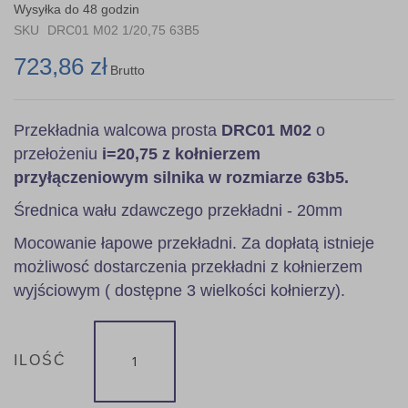
the
Wysyłka do 48 godzin
images
SKU
DRC01 M02 1/20,75 63B5
gallery
723,86 zł
Brutto
Przekładnia walcowa prosta
DRC01 M02
o
przełożeniu
i=20,75 z kołnierzem
przyłączeniowym silnika w rozmiarze 63b5.
Średnica wału zdawczego przekładni - 20mm
Mocowanie łapowe przekładni. Za dopłatą istnieje
możliwosć dostarczenia przekładni z kołnierzem
wyjściowym ( dostępne 3 wielkości kołnierzy).
ILOŚĆ