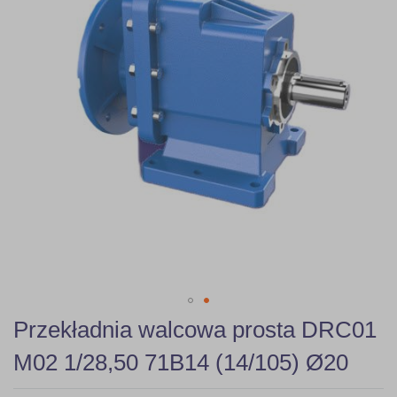
gallery
Skip
Przekładnia walcowa prosta DRC01
to
the
M02 1/28,50 71B14 (14/105) Ø20
beginning
of