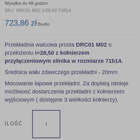
the
Wysyłka do 48 godzin
images
SKU
DRC01 M02 1/28,50 71B14
gallery
723,86 zł
Brutto
Przekładnia walcowa prosta
DRC01 M02
o
przełożeniu
i=28,50 z kołnierzem
przyłączeniowym silnika w rozmiarze 71b14.
Średnica wału zdawczego przekładni - 20mm
Mocowanie łapowe przekładni. Za dopłatą istnieje
możliwosć dostarczenia przekładni z kołnierzem
wyjściowym ( dostępne 3 wielkości kołnierzy).
ILOŚĆ