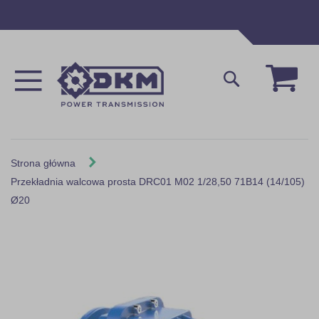
Przejdź
do
treści
Mój 
Szukaj
Strona główna
Przekładnia walcowa prosta DRC01 M02 1/28,50 71B14 (14/105)
Ø20
Skip
to
the
end
of
the
images