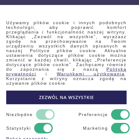
INFORMACJE
Używamy plików cookie i innych podobnych
technologii, aby poprawić komfort
przeglądania i funkcjonalność naszej witryny.
Klikając „Zezwól na wszystkie”, wyrażasz
Regulamin
zgodę na przechowywanie na Twoim
urządzeniu wszystkich danych opisanych w
Polityka prywatności i pliki cookie
naszej Polityce plików cookie. Aktualne
ustawienia dotyczące plików cookie można
Wyszukiwane frazy
zmienić w każdej chwili, klikając „Preferencje
dotyczące plików cookie”. Zachęcamy również
Wyszukiwanie zaawansowane
do zapoznania się z naszą
Polityką
Zamówienia
prywatności
i
Warunkami użytkowania
.
Korzystanie z witryny oznacza zgodę na
Skontaktuj się z nami
używanie plików cookie.
Odstąp od umowy
ZEZWÓL NA WSZYSTKIE
Blog
Kontakt
Niezbędne
Preferencje
Statystyki
Marketing
Pokaż szczegóły