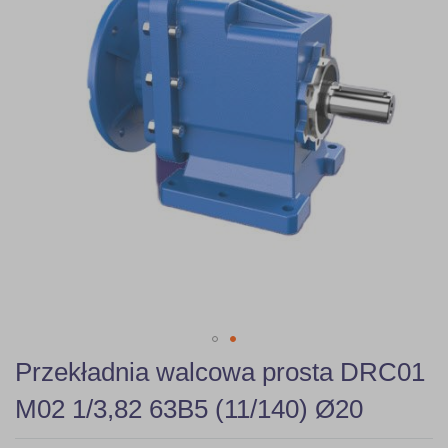
gallery
Skip
Przekładnia walcowa prosta DRC01
to
the
M02 1/3,82 63B5 (11/140) Ø20
beginning
of