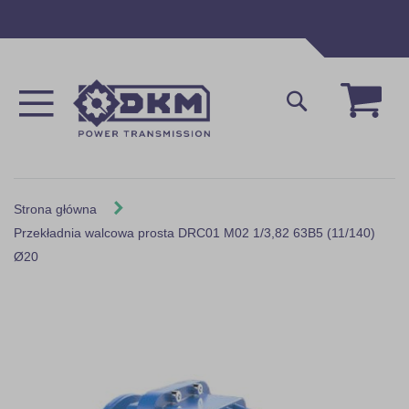
Przejdź
do
treści
Mój 
Szukaj
Strona główna
Przekładnia walcowa prosta DRC01 M02 1/3,82 63B5 (11/140)
Ø20
Skip
to
the
end
of
the
images