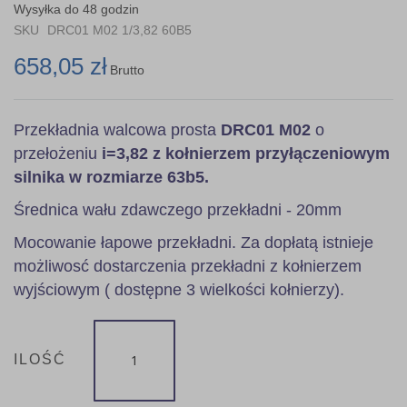
the
Wysyłka do 48 godzin
images
SKU
DRC01 M02 1/3,82 60B5
gallery
658,05 zł
Brutto
Przekładnia walcowa prosta
DRC01 M02
o
przełożeniu
i=3,82 z kołnierzem przyłączeniowym
silnika w rozmiarze 63b5.
Średnica wału zdawczego przekładni - 20mm
Mocowanie łapowe przekładni. Za dopłatą istnieje
możliwosć dostarczenia przekładni z kołnierzem
wyjściowym ( dostępne 3 wielkości kołnierzy).
ILOŚĆ