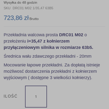
the
Wysyłka do 48 godzin
images
SKU
DRC01 M02 1/35,47 63B5
gallery
723,86 zł
Brutto
Przekładnia walcowa prosta
DRC01 M02
o
przełożeniu
i=35,47 z kołnierzem
przyłączeniowym silnika w rozmiarze 63b5.
Średnica wału zdawczego przekładni - 20mm
Mocowanie łapowe przekładni. Za dopłatą istnieje
możliwosć dostarczenia przekładni z kołnierzem
wyjściowym ( dostępne 3 wielkości kołnierzy).
ILOŚĆ