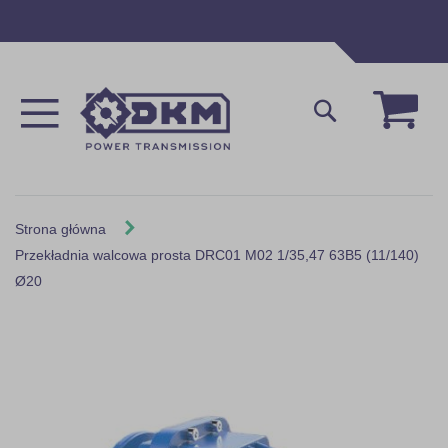
Przejdź
do
treści
Mój 
Szukaj
Strona główna
Przekładnia walcowa prosta DRC01 M02 1/35,47 63B5 (11/140)
Ø20
Skip
to
the
end
of
the
images