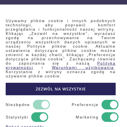
INFORMACJE
Używamy plików cookie i innych podobnych
technologii, aby poprawić komfort
przeglądania i funkcjonalność naszej witryny.
Klikając „Zezwól na wszystkie”, wyrażasz
Regulamin
zgodę na przechowywanie na Twoim
urządzeniu wszystkich danych opisanych w
Polityka prywatności i pliki cookie
naszej Polityce plików cookie. Aktualne
ustawienia dotyczące plików cookie można
Wyszukiwane frazy
zmienić w każdej chwili, klikając „Preferencje
dotyczące plików cookie”. Zachęcamy również
Wyszukiwanie zaawansowane
do zapoznania się z naszą
Polityką
Zamówienia
prywatności
i
Warunkami użytkowania
.
Korzystanie z witryny oznacza zgodę na
Skontaktuj się z nami
używanie plików cookie.
Odstąp od umowy
ZEZWÓL NA WSZYSTKIE
Blog
Kontakt
Niezbędne
Preferencje
Statystyki
Marketing
Pokaż szczegóły