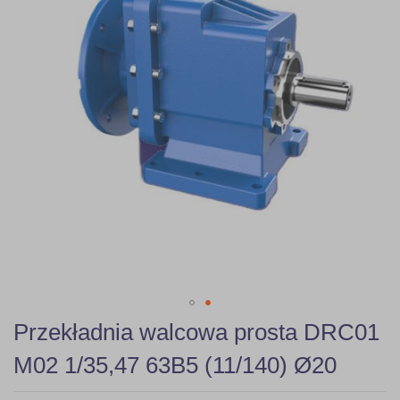
gallery
Skip
Przekładnia walcowa prosta DRC01
to
the
M02 1/35,47 63B5 (11/140) Ø20
beginning
of