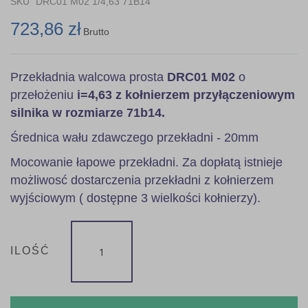
SKU
DRC01 M02 1/4,63 71B14
gallery
723,86 zł
Brutto
Przekładnia walcowa prosta
DRC01 M02
o
przełożeniu
i=4,63 z kołnierzem przyłączeniowym
silnika w rozmiarze 71b14.
Średnica wału zdawczego przekładni - 20mm
Mocowanie łapowe przekładni. Za dopłatą istnieje
możliwosć dostarczenia przekładni z kołnierzem
wyjściowym ( dostępne 3 wielkości kołnierzy).
ILOŚĆ