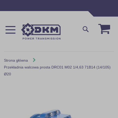
Przejdź
do
treści
Mój 
Szukaj
Strona główna
Przekładnia walcowa prosta DRC01 M02 1/4,63 71B14 (14/105)
Ø20
Skip
to
the
end
of
the
images