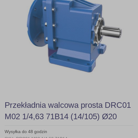
gallery
Skip
Przekładnia walcowa prosta DRC01
to
the
M02 1/4,63 71B14 (14/105) Ø20
beginning
of
the
Wysyłka do 48 godzin
images