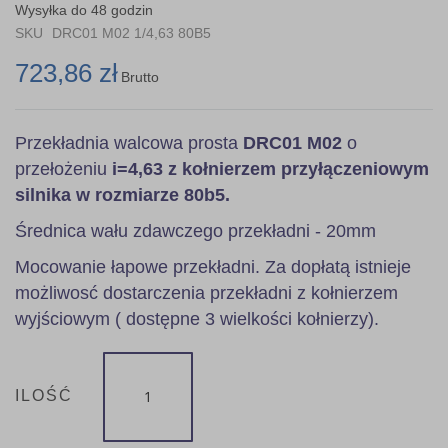
the
Wysyłka do 48 godzin
images
SKU
DRC01 M02 1/4,63 80B5
gallery
723,86 zł
Brutto
Przekładnia walcowa prosta
DRC01 M02
o
przełożeniu
i=4,63 z kołnierzem przyłączeniowym
silnika w rozmiarze 80b5.
Średnica wału zdawczego przekładni - 20mm
Mocowanie łapowe przekładni. Za dopłatą istnieje
możliwosć dostarczenia przekładni z kołnierzem
wyjściowym ( dostępne 3 wielkości kołnierzy).
ILOŚĆ