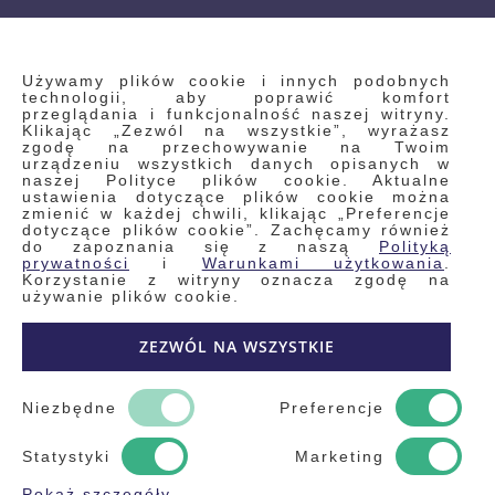
INFORMACJE
Używamy plików cookie i innych podobnych
technologii, aby poprawić komfort
przeglądania i funkcjonalność naszej witryny.
Klikając „Zezwól na wszystkie”, wyrażasz
Regulamin
zgodę na przechowywanie na Twoim
urządzeniu wszystkich danych opisanych w
Polityka prywatności i pliki cookie
naszej Polityce plików cookie. Aktualne
ustawienia dotyczące plików cookie można
Wyszukiwane frazy
zmienić w każdej chwili, klikając „Preferencje
dotyczące plików cookie”. Zachęcamy również
Wyszukiwanie zaawansowane
do zapoznania się z naszą
Polityką
Zamówienia
prywatności
i
Warunkami użytkowania
.
Korzystanie z witryny oznacza zgodę na
Skontaktuj się z nami
używanie plików cookie.
Odstąp od umowy
ZEZWÓL NA WSZYSTKIE
Blog
Kontakt
Niezbędne
Preferencje
Statystyki
Marketing
Pokaż szczegóły