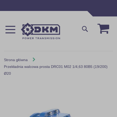
Przejdź
do
treści
Mój 
Szukaj
Strona główna
Przekładnia walcowa prosta DRC01 M02 1/4,63 80B5 (19/200)
Ø20
Skip
to
the
end
of
the
images