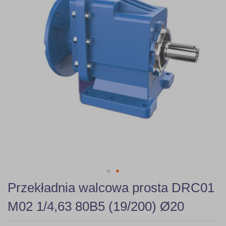
gallery
Skip
Przekładnia walcowa prosta DRC01
to
the
M02 1/4,63 80B5 (19/200) Ø20
beginning
of