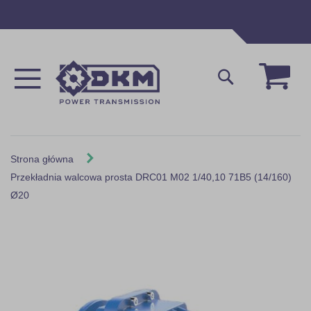
Przejdź
do
treści
Mój 
Szukaj
Strona główna
Przekładnia walcowa prosta DRC01 M02 1/40,10 71B5 (14/160)
Ø20
Skip
to
the
end
of
the
images