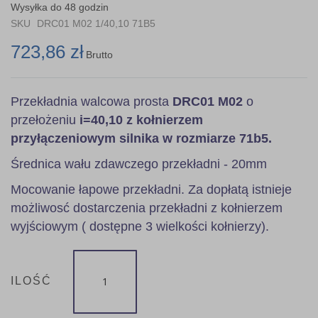
the
Wysyłka do 48 godzin
images
SKU
DRC01 M02 1/40,10 71B5
gallery
723,86 zł
Brutto
Przekładnia walcowa prosta
DRC01 M02
o
przełożeniu
i=40,10 z kołnierzem
przyłączeniowym silnika w rozmiarze 71b5.
Średnica wału zdawczego przekładni - 20mm
Mocowanie łapowe przekładni. Za dopłatą istnieje
możliwosć dostarczenia przekładni z kołnierzem
wyjściowym ( dostępne 3 wielkości kołnierzy).
ILOŚĆ