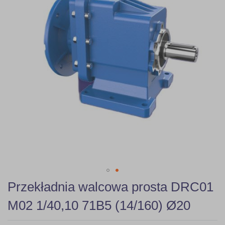
gallery
Skip
Przekładnia walcowa prosta DRC01
to
the
M02 1/40,10 71B5 (14/160) Ø20
beginning
of