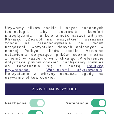
INFORMACJE
Używamy plików cookie i innych podobnych
technologii, aby poprawić komfort
przeglądania i funkcjonalność naszej witryny.
Klikając „Zezwól na wszystkie”, wyrażasz
Regulamin
zgodę na przechowywanie na Twoim
urządzeniu wszystkich danych opisanych w
Polityka prywatności i pliki cookie
naszej Polityce plików cookie. Aktualne
ustawienia dotyczące plików cookie można
Wyszukiwane frazy
zmienić w każdej chwili, klikając „Preferencje
dotyczące plików cookie”. Zachęcamy również
Wyszukiwanie zaawansowane
do zapoznania się z naszą
Polityką
Zamówienia
prywatności
i
Warunkami użytkowania
.
Korzystanie z witryny oznacza zgodę na
Skontaktuj się z nami
używanie plików cookie.
Odstąp od umowy
ZEZWÓL NA WSZYSTKIE
Blog
Kontakt
Niezbędne
Preferencje