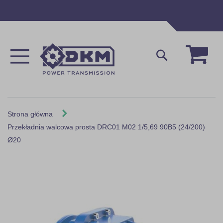
Przejdź
do
treści
Mój 
Szukaj
Strona główna
Przekładnia walcowa prosta DRC01 M02 1/5,69 90B5 (24/200)
Ø20
Skip
to
the
end
of
the
images