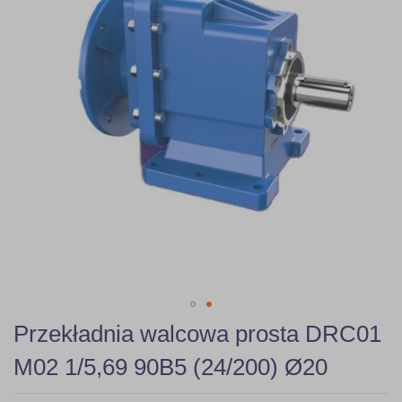
gallery
Skip
Przekładnia walcowa prosta DRC01
to
the
M02 1/5,69 90B5 (24/200) Ø20
beginning
of