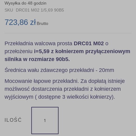
the
Wysyłka do 48 godzin
images
SKU
DRC01 M02 1/5,69 90B5
gallery
723,86 zł
Brutto
Przekładnia walcowa prosta
DRC01 M02
o
przełożeniu
i=5,59 z kołnierzem przyłączeniowym
silnika w rozmiarze 90b5.
Średnica wału zdawczego przekładni - 20mm
Mocowanie łapowe przekładni. Za dopłatą istnieje
możliwosć dostarczenia przekładni z kołnierzem
wyjściowym ( dostępne 3 wielkości kołnierzy).
ILOŚĆ