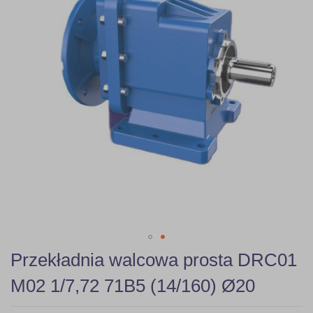
gallery
Skip
Przekładnia walcowa prosta DRC01
to
the
M02 1/7,72 71B5 (14/160) Ø20
beginning
of