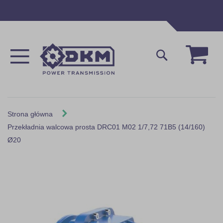
Przejdź
do
treści
Mój 
Szukaj
Strona główna
Przekładnia walcowa prosta DRC01 M02 1/7,72 71B5 (14/160)
Ø20
Skip
to
the
end
of
the
images