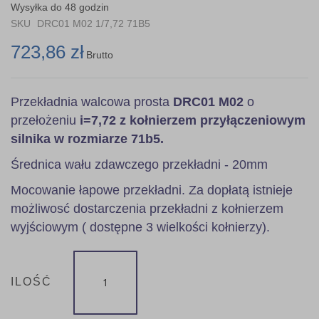
the
Wysyłka do 48 godzin
images
SKU
DRC01 M02 1/7,72 71B5
gallery
723,86 zł
Brutto
Przekładnia walcowa prosta
DRC01 M02
o
przełożeniu
i=7,72 z kołnierzem przyłączeniowym
silnika w rozmiarze 71b5.
Średnica wału zdawczego przekładni - 20mm
Mocowanie łapowe przekładni. Za dopłatą istnieje
możliwosć dostarczenia przekładni z kołnierzem
wyjściowym ( dostępne 3 wielkości kołnierzy).
ILOŚĆ