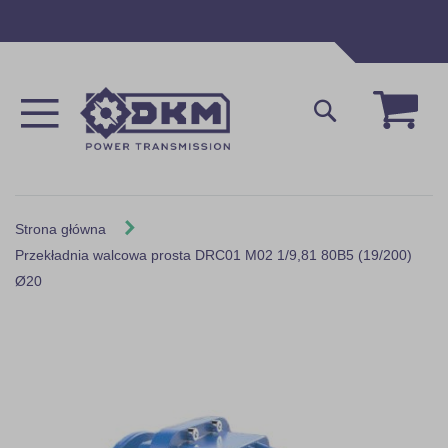
Przejdź
do
treści
Mój 
Szukaj
Strona główna
Przekładnia walcowa prosta DRC01 M02 1/9,81 80B5 (19/200)
Ø20
Skip
to
the
end
of
the
images