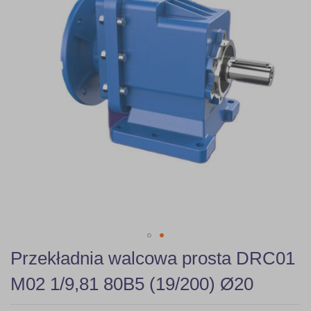
gallery
Skip
Przekładnia walcowa prosta DRC01
to
the
M02 1/9,81 80B5 (19/200) Ø20
beginning
of