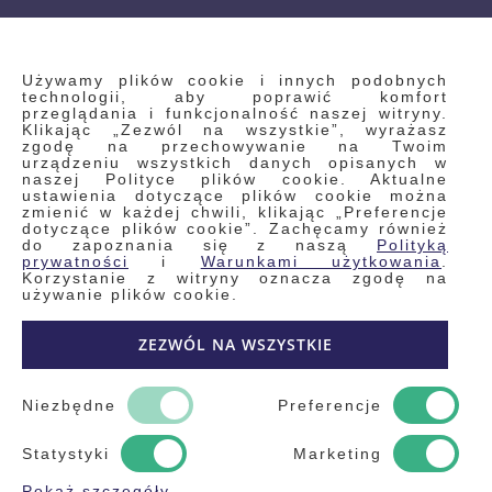
INFORMACJE
Używamy plików cookie i innych podobnych
technologii, aby poprawić komfort
przeglądania i funkcjonalność naszej witryny.
Klikając „Zezwól na wszystkie”, wyrażasz
Regulamin
zgodę na przechowywanie na Twoim
urządzeniu wszystkich danych opisanych w
Polityka prywatności i pliki cookie
naszej Polityce plików cookie. Aktualne
ustawienia dotyczące plików cookie można
Wyszukiwane frazy
zmienić w każdej chwili, klikając „Preferencje
dotyczące plików cookie”. Zachęcamy również
Wyszukiwanie zaawansowane
do zapoznania się z naszą
Polityką
Zamówienia
prywatności
i
Warunkami użytkowania
.
Korzystanie z witryny oznacza zgodę na
Skontaktuj się z nami
używanie plików cookie.
Odstąp od umowy
ZEZWÓL NA WSZYSTKIE
Blog
Kontakt
Niezbędne
Preferencje
Statystyki
Marketing
Pokaż szczegóły