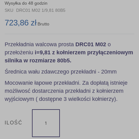
the
Wysyłka do 48 godzin
images
SKU
DRC01 M02 1/9,81 80B5
gallery
723,86 zł
Brutto
Przekładnia walcowa prosta
DRC01 M02
o
przełożeniu
i=9,81 z kołnierzem przyłączeniowym
silnika w rozmiarze 80b5.
Średnica wału zdawczego przekładni - 20mm
Mocowanie łapowe przekładni. Za dopłatą istnieje
możliwosć dostarczenia przekładni z kołnierzem
wyjściowym ( dostępne 3 wielkości kołnierzy).
ILOŚĆ