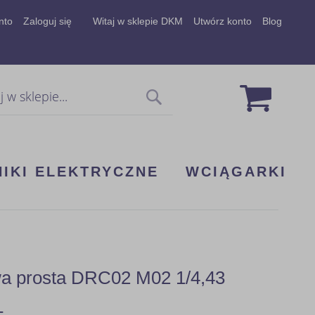
nto
Zaloguj się
Witaj w sklepie DKM
Utwórz konto
Blog
Mój koszy
Szukaj
NIKI ELEKTRYCZNE
WCIĄGARKI
wa prosta DRC02 M02 1/4,43