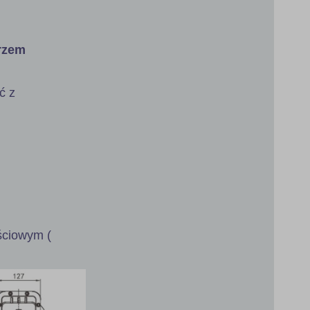
erzem
ć z
jściowym (