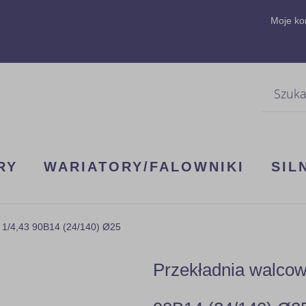
Moje ko
Szukaj
RY
WARIATORY/FALOWNIKI
SIL
 1/4,43 90B14 (24/140) Ø25
Przekładnia walco