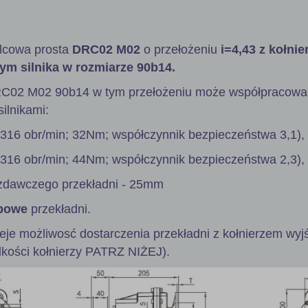
lcowa prosta
DRC02 M02
o przełożeniu
i=4,43 z kołni
ym silnika w rozmiarze 90b14.
RC02 M02 90b14 w tym przełożeniu może współpracowa
ilnikami:
 316 obr/min; 32Nm; współczynnik bezpieczeństwa 3,1),
 316 obr/min; 44Nm; współczynnik bezpieczeństwa 2,3),
zdawczego przekładni - 25mm
powe
przekładni.
ieje możliwosć dostarczenia przekładni z kołnierzem wy
lkości kołnierzy PATRZ NIŻEJ).