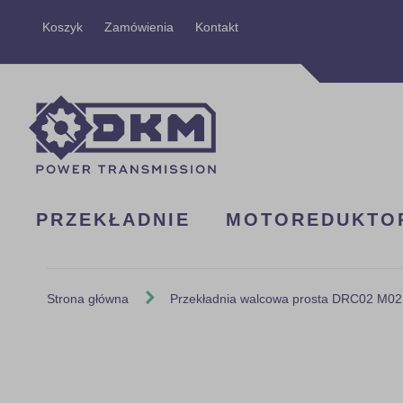
Przejdź
Koszyk
Zamówienia
Kontakt
do
treści
PRZEKŁADNIE
MOTOREDUKTO
Strona główna
Przekładnia walcowa prosta DRC02 M02
Skip
to
the
end