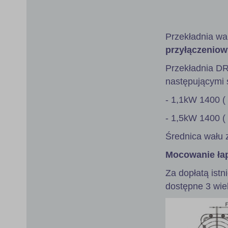
gallery
Przekładnia wa
przyłączeniow
Przekładnia D
następującymi s
- 1,1kW 1400 (
- 1,5kW 1400 (
Średnica wału 
Mocowanie ła
Za dopłatą istn
dostępne 3 wie