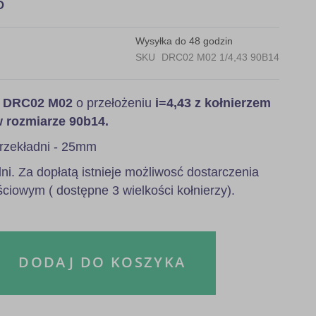
5
Wysyłka do 48 godzin
SKU
DRC02 M02 1/4,43 90B14
a
DRC02 M02
o przełożeniu
i=4,43 z kołnierzem
w rozmiarze 90b14.
rzekładni - 25mm
i. Za dopłatą istnieje możliwosć dostarczenia
ściowym ( dostępne 3 wielkości kołnierzy).
DODAJ DO KOSZYKA