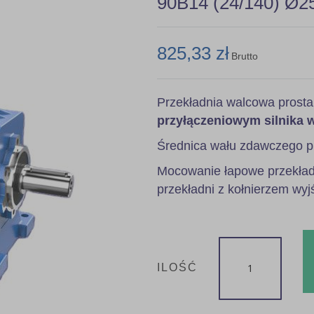
90B14 (24/140) Ø2
825,33 zł
Brutto
Przekładnia walcowa prost
przyłączeniowym silnika 
Średnica wału zdawczego p
Mocowanie łapowe przekładn
przekładni z kołnierzem wyj
ILOŚĆ