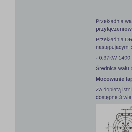
gallery
Przekładnia wa
przyłączeniow
Przekładnia D
następującymi s
- 0,37kW 1400 
Średnica wału 
Mocowanie ła
Za dopłatą istn
dostępne 3 wie