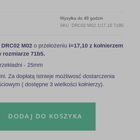
Wysyłka do 48 godzin
SKU
DRC02 M02 1/17,10 71B5
a
DRC02 M02
o przełożeniu
i=17,10 z kołnierzem
w rozmiarze 71b5.
rzekładni - 25mm
i. Za dopłatą istnieje możliwosć dostarczenia
ściowym ( dostępne 3 wielkości kołnierzy).
DODAJ DO KOSZYKA