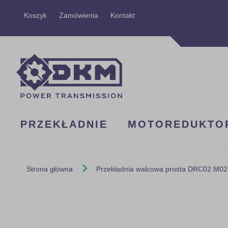
Przejdź
Koszyk
Zamówienia
Kontakt
do
treści
PRZEKŁADNIE
MOTOREDUKTO
Strona główna
Przekładnia walcowa prosta DRC02 M02
Skip
to
the
end