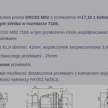
lcowa prosta
DRC02 M02
o przełożeniu
i=17,10 z kołn
ym silnika w rozmiarze 71b5.
RC02 M02 71b5 w tym przełożeniu może współpracować
ilnikami:
( 81,9 obr/min; 41Nm; współczynnik bezpieczeństwa 3,9
zdawczego przekładni - 25mm
powe
przekładni.
ieje możliwosć dostarczenia przekładni z kołnierzem wy
lkości kołnierzy PATRZ NIŻEJ).