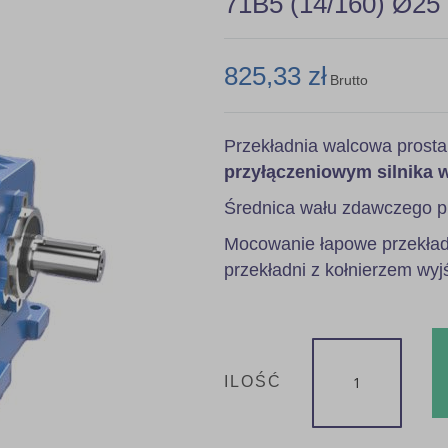
71B5 (14/160) Ø25
825,33 zł
Brutto
Przekładnia walcowa prost
przyłączeniowym silnika 
Średnica wału zdawczego p
Mocowanie łapowe przekładn
przekładni z kołnierzem wyj
ILOŚĆ