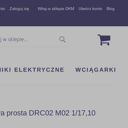
nto
Zaloguj się
Witaj w sklepie DKM
Utwórz konto
Blog
Mój koszy
Szukaj
NIKI ELEKTRYCZNE
WCIĄGARKI
wa prosta DRC02 M02 1/17,10