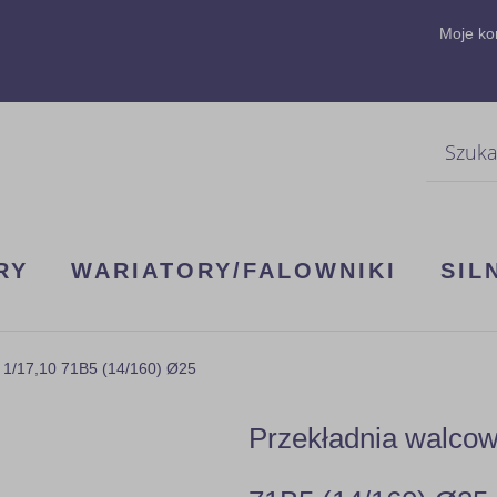
Moje ko
Szukaj
RY
WARIATORY/FALOWNIKI
SIL
 1/17,10 71B5 (14/160) Ø25
Przekładnia walco