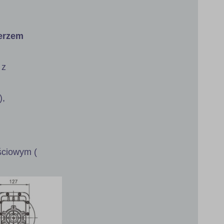
ierzem
 z
),
jściowym (