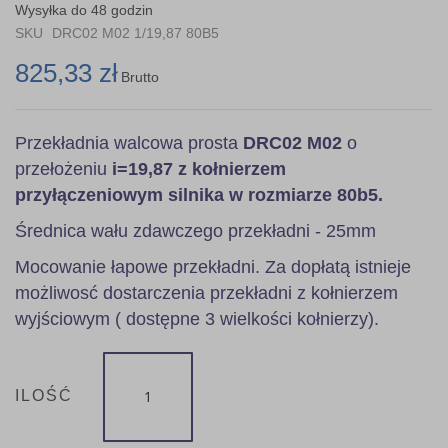
the
Wysyłka do 48 godzin
images
SKU
DRC02 M02 1/19,87 80B5
gallery
825,33 zł
Brutto
Przekładnia walcowa prosta
DRC02 M02
o
przełożeniu
i=19,87 z kołnierzem
przyłączeniowym silnika w rozmiarze 80b5.
Średnica wału zdawczego przekładni - 25mm
Mocowanie łapowe przekładni. Za dopłatą istnieje
możliwosć dostarczenia przekładni z kołnierzem
wyjściowym ( dostępne 3 wielkości kołnierzy).
ILOŚĆ