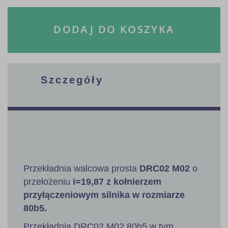
DODAJ DO KOSZYKA
Szczegóły
Przekładnia walcowa prosta
DRC02 M02
o
przełożeniu
i=19,87 z kołnierzem
przyłączeniowym silnika w rozmiarze
80b5.
Przekładnia DRC02 M02 80b5 w tym