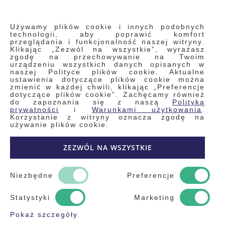
INFORMACJE
Używamy plików cookie i innych podobnych
technologii, aby poprawić komfort
przeglądania i funkcjonalność naszej witryny.
Klikając „Zezwól na wszystkie”, wyrażasz
Regulamin
zgodę na przechowywanie na Twoim
urządzeniu wszystkich danych opisanych w
Polityka prywatności i pliki cookie
naszej Polityce plików cookie. Aktualne
ustawienia dotyczące plików cookie można
Wyszukiwane frazy
zmienić w każdej chwili, klikając „Preferencje
dotyczące plików cookie”. Zachęcamy również
Wyszukiwanie zaawansowane
do zapoznania się z naszą
Polityką
Zamówienia
prywatności
i
Warunkami użytkowania
.
Korzystanie z witryny oznacza zgodę na
Skontaktuj się z nami
używanie plików cookie.
Odstąp od umowy
ZEZWÓL NA WSZYSTKIE
Blog
Kontakt
Niezbędne
Preferencje
Statystyki
Marketing
Pokaż szczegóły