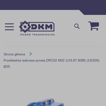
Przejdź
do
treści
Mój 
Szukaj
Strona główna
Przekładnia walcowa prosta DRC02 M02 1/19,87 80B5 (19/200)
Ø25
Skip
to
the
end
of
the
images