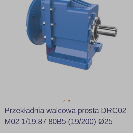
gallery
Skip
Przekładnia walcowa prosta DRC02
to
the
M02 1/19,87 80B5 (19/200) Ø25
beginning
of