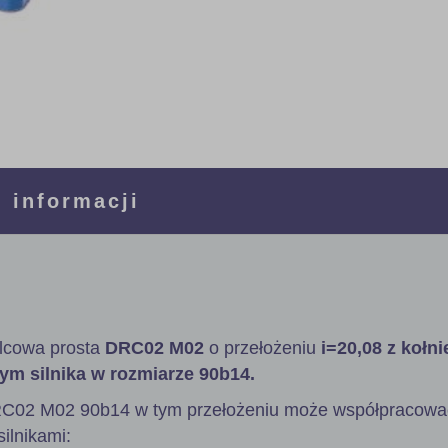
 informacji
lcowa prosta
DRC02 M02
o przełożeniu
i=20,08 z kołn
ym silnika w rozmiarze 90b14.
RC02 M02 90b14 w tym przełożeniu może współpracowa
ilnikami: