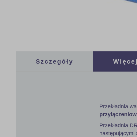
Skip
to
the
Szczegóły
Więcej
beginning
of
the
images
gallery
Przekładnia wa
przyłączeniow
Przekładnia D
następującymi s