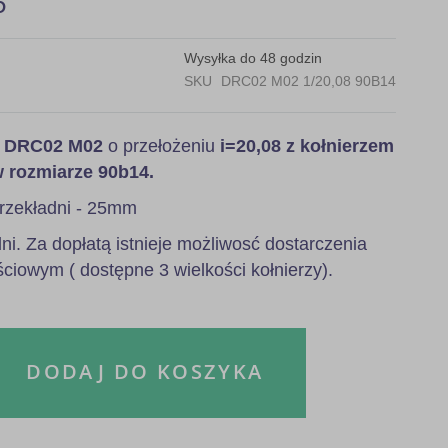
5
Wysyłka do 48 godzin
SKU
DRC02 M02 1/20,08 90B14
a
DRC02 M02
o przełożeniu
i=20,08 z kołnierzem
w rozmiarze 90b14.
rzekładni - 25mm
i. Za dopłatą istnieje możliwosć dostarczenia
ściowym ( dostępne 3 wielkości kołnierzy).
DODAJ DO KOSZYKA