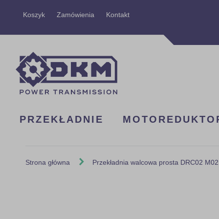
Przejdź
Koszyk
Zamówienia
Kontakt
do
treści
PRZEKŁADNIE
MOTOREDUKTO
Strona główna
Przekładnia walcowa prosta DRC02 M02
Skip
to
the
end