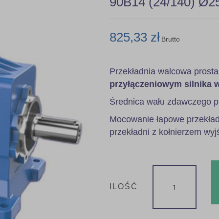
90B14 (24/140) Ø2
825,33 zł
Brutto
Przekładnia walcowa prost
przyłączeniowym silnika 
Średnica wału zdawczego p
Mocowanie łapowe przekładn
przekładni z kołnierzem wyj
ILOŚĆ