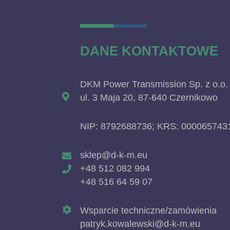
DANE KONTAKTOWE
DKM Power Transmission Sp. z o.o.
ul. 3 Maja 20, 87-640 Czernikowo
NIP: 8792688736; KRS: 000065743
sklep@d-k-m.eu
+48 512 082 994
+48 516 64 59 07
Wsparcie techniczne/zamówienia
patryk.kowalewski@d-k-m.eu