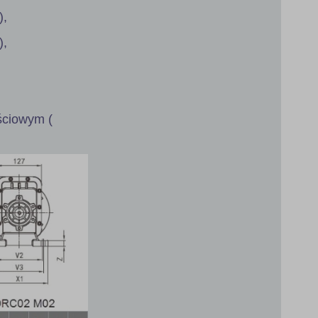
),
),
jściowym (