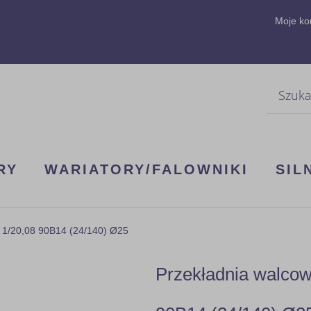
Moje ko
Szukaj
RY
WARIATORY/FALOWNIKI
SIL
 1/20,08 90B14 (24/140) Ø25
Przekładnia walco