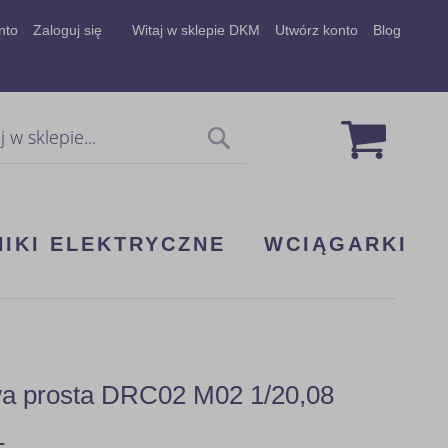
nto
Zaloguj się
Witaj w sklepie DKM
Utwórz konto
Blog
Mój koszy
Szukaj
NIKI ELEKTRYCZNE
WCIĄGARKI
wa prosta DRC02 M02 1/20,08