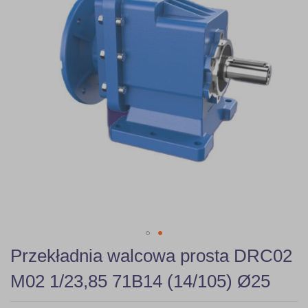
gallery
Skip
Przekładnia walcowa prosta DRC02
to
the
M02 1/23,85 71B14 (14/105) Ø25
beginning
of