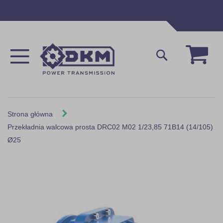
Przejdź
do
treści
Mój 
Szukaj
Strona główna
Przekładnia walcowa prosta DRC02 M02 1/23,85 71B14 (14/105)
Ø25
Skip
to
the
end
of
the
images