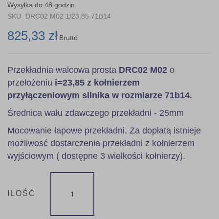
the
Wysyłka do 48 godzin
images
SKU
DRC02 M02 1/23,85 71B14
gallery
825,33 zł
Brutto
Przekładnia walcowa prosta
DRC02 M02
o
przełożeniu
i=23,85 z kołnierzem
przyłączeniowym silnika w rozmiarze 71b14.
Średnica wału zdawczego przekładni - 25mm
Mocowanie łapowe przekładni. Za dopłatą istnieje
możliwosć dostarczenia przekładni z kołnierzem
wyjściowym ( dostępne 3 wielkości kołnierzy).
ILOŚĆ