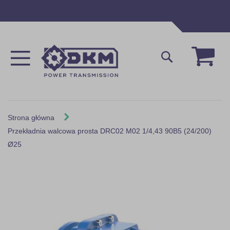
Przejdź
do
treści
Mój 
Szukaj
Strona główna
Przekładnia walcowa prosta DRC02 M02 1/4,43 90B5 (24/200)
Ø25
Skip
to
the
end
of
the
images