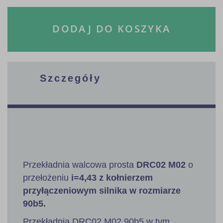
DODAJ DO KOSZYKA
Szczegóły
Przekładnia walcowa prosta
DRC02 M02
o
przełożeniu
i=4,43 z kołnierzem
przyłączeniowym silnika w rozmiarze
90b5.
Przekładnia DRC02 M02 90b5 w tym