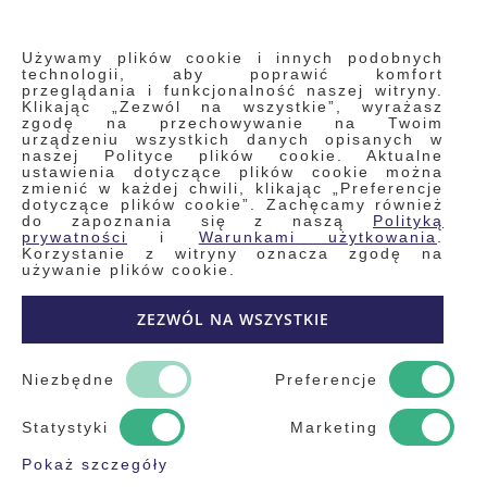
INFORMACJE
Używamy plików cookie i innych podobnych
technologii, aby poprawić komfort
przeglądania i funkcjonalność naszej witryny.
Klikając „Zezwól na wszystkie”, wyrażasz
Regulamin
zgodę na przechowywanie na Twoim
urządzeniu wszystkich danych opisanych w
Polityka prywatności i pliki cookie
naszej Polityce plików cookie. Aktualne
ustawienia dotyczące plików cookie można
Wyszukiwane frazy
zmienić w każdej chwili, klikając „Preferencje
dotyczące plików cookie”. Zachęcamy również
Wyszukiwanie zaawansowane
do zapoznania się z naszą
Polityką
Zamówienia
prywatności
i
Warunkami użytkowania
.
Korzystanie z witryny oznacza zgodę na
Skontaktuj się z nami
używanie plików cookie.
Odstąp od umowy
ZEZWÓL NA WSZYSTKIE
Blog
Kontakt
Niezbędne
Preferencje
Statystyki
Marketing
Pokaż szczegóły