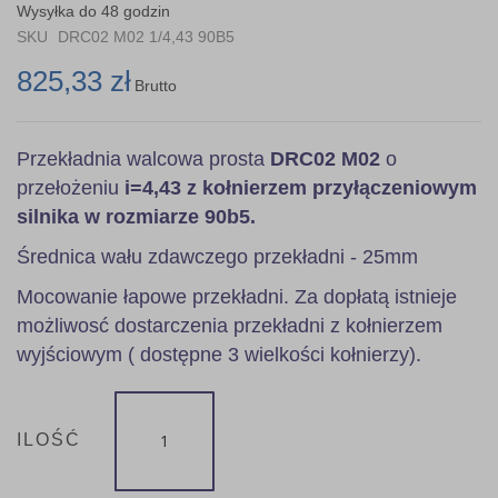
the
Wysyłka do 48 godzin
images
SKU
DRC02 M02 1/4,43 90B5
gallery
825,33 zł
Brutto
Przekładnia walcowa prosta
DRC02 M02
o
przełożeniu
i=4,43 z kołnierzem przyłączeniowym
silnika w rozmiarze 90b5.
Średnica wału zdawczego przekładni - 25mm
Mocowanie łapowe przekładni. Za dopłatą istnieje
możliwosć dostarczenia przekładni z kołnierzem
wyjściowym ( dostępne 3 wielkości kołnierzy).
ILOŚĆ