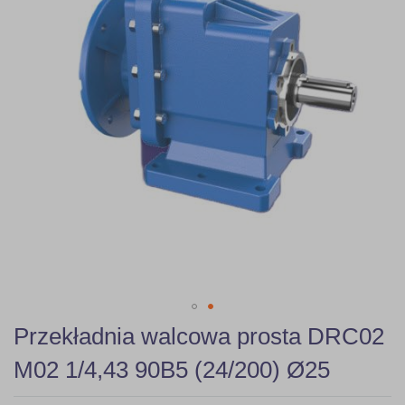
gallery
Skip
Przekładnia walcowa prosta DRC02
to
the
M02 1/4,43 90B5 (24/200) Ø25
beginning
of