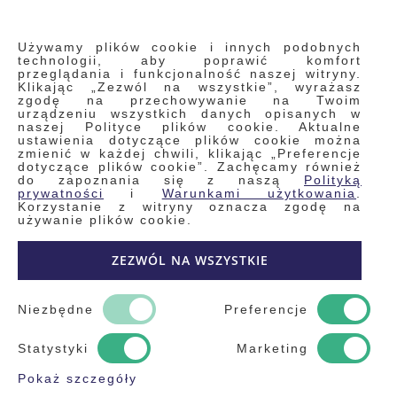
INFORMACJE
Używamy plików cookie i innych podobnych
technologii, aby poprawić komfort
przeglądania i funkcjonalność naszej witryny.
Klikając „Zezwól na wszystkie”, wyrażasz
Regulamin
zgodę na przechowywanie na Twoim
urządzeniu wszystkich danych opisanych w
Polityka prywatności i pliki cookie
naszej Polityce plików cookie. Aktualne
ustawienia dotyczące plików cookie można
Wyszukiwane frazy
zmienić w każdej chwili, klikając „Preferencje
dotyczące plików cookie”. Zachęcamy również
Wyszukiwanie zaawansowane
do zapoznania się z naszą
Polityką
Zamówienia
prywatności
i
Warunkami użytkowania
.
Korzystanie z witryny oznacza zgodę na
Skontaktuj się z nami
używanie plików cookie.
Odstąp od umowy
ZEZWÓL NA WSZYSTKIE
Blog
Kontakt
Niezbędne
Preferencje
Statystyki
Marketing
Pokaż szczegóły