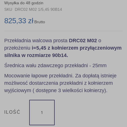
the
Wysyłka do 48 godzin
images
SKU
DRC02 M02 1/5,45 90B14
gallery
825,33 zł
Brutto
Przekładnia walcowa prosta
DRC02 M02
o
przełożeniu
i=5,45 z kołnierzem przyłączeniowym
silnika w rozmiarze 90b14.
Średnica wału zdawczego przekładni - 25mm
Mocowanie łapowe przekładni. Za dopłatą istnieje
możliwosć dostarczenia przekładni z kołnierzem
wyjściowym ( dostępne 3 wielkości kołnierzy).
ILOŚĆ