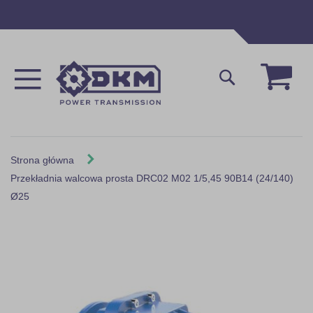
Przejdź
do
treści
Mój 
Szukaj
Strona główna
Przekładnia walcowa prosta DRC02 M02 1/5,45 90B14 (24/140)
Ø25
Skip
to
the
end
of
the
images