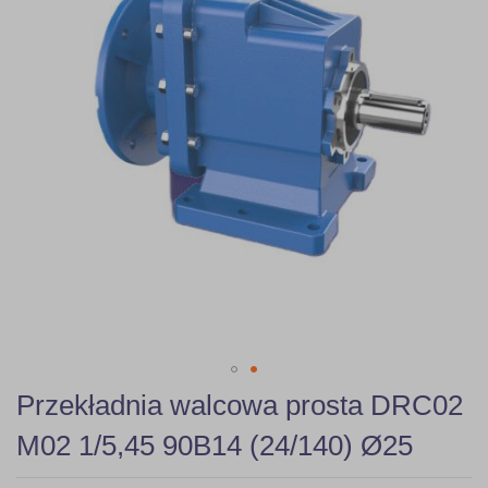
gallery
Skip
Przekładnia walcowa prosta DRC02
to
the
M02 1/5,45 90B14 (24/140) Ø25
beginning
of