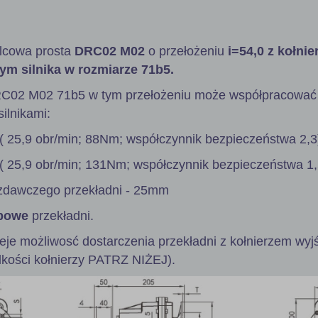
lcowa prosta
DRC02 M02
o przełożeniu
i=54,0 z kołni
ym silnika w rozmiarze 71b5.
RC02 M02 71b5 w tym przełożeniu może współpracować
ilnikami:
( 25,9 obr/min; 88Nm; współczynnik bezpieczeństwa 2,3
( 25,9 obr/min; 131Nm; współczynnik bezpieczeństwa 1,
zdawczego przekładni - 25mm
powe
przekładni.
ieje możliwosć dostarczenia przekładni z kołnierzem wy
lkości kołnierzy PATRZ NIŻEJ).