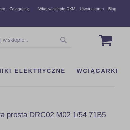
nto
Zaloguj się
Witaj w sklepie DKM
Utwórz konto
Blog
Mój koszy
Szukaj
NIKI ELEKTRYCZNE
WCIĄGARKI
wa prosta DRC02 M02 1/54 71B5