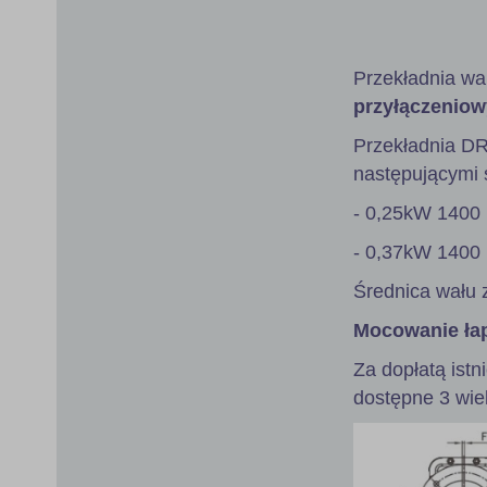
gallery
Przekładnia wa
przyłączeniow
Przekładnia D
następującymi s
- 0,25kW 1400 
- 0,37kW 1400 
Średnica wału 
Mocowanie ła
Za dopłatą istn
dostępne 3 wie