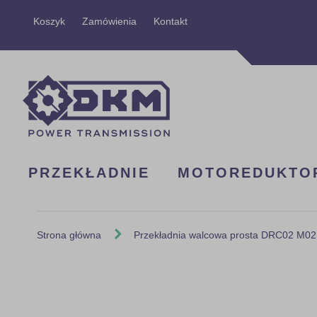
Przejdź
Koszyk
Zamówienia
Kontakt
do
treści
PRZEKŁADNIE
MOTOREDUKTO
Strona główna
Przekładnia walcowa prosta DRC02 M02
Skip
to
the
end