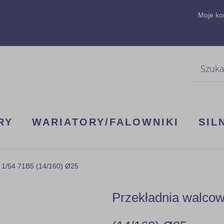
Moje ko
Szukaj
RY
WARIATORY/FALOWNIKI
SIL
 1/54 71B5 (14/160) Ø25
Przekładnia walco