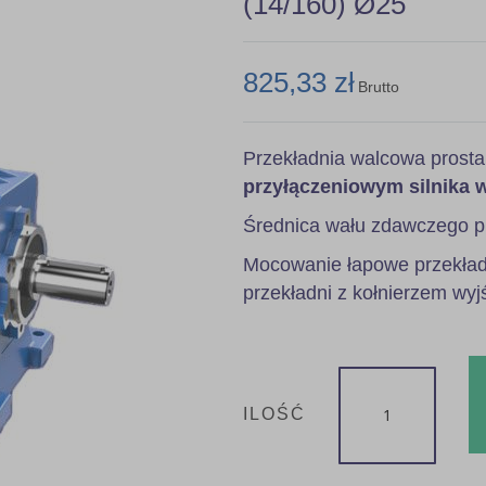
(14/160) Ø25
825,33 zł
Brutto
Przekładnia walcowa prost
przyłączeniowym silnika 
Średnica wału zdawczego p
Mocowanie łapowe przekładn
przekładni z kołnierzem wyj
ILOŚĆ