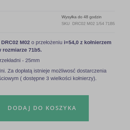
Wysyłka do 48 godzin
SKU
DRC02 M02 1/54 71B5
a
DRC02 M02
o przełożeniu
i=54,0 z kołnierzem
w rozmiarze 71b5.
rzekładni - 25mm
i. Za dopłatą istnieje możliwosć dostarczenia
ściowym ( dostępne 3 wielkości kołnierzy).
DODAJ DO KOSZYKA