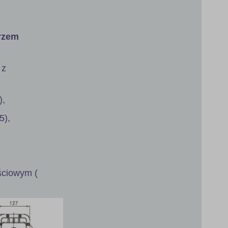
erzem
 z
),
5),
jściowym (