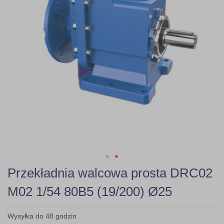
Skip
Przekładnia walcowa prosta DRC02
to
the
M02 1/54 80B5 (19/200) Ø25
beginning
of
the
Wysyłka do 48 godzin