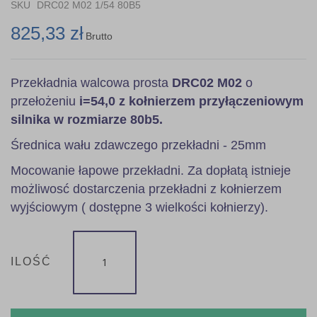
images
SKU
DRC02 M02 1/54 80B5
gallery
825,33 zł
Brutto
Przekładnia walcowa prosta
DRC02 M02
o
przełożeniu
i=54,0 z kołnierzem przyłączeniowym
silnika w rozmiarze 80b5.
Średnica wału zdawczego przekładni - 25mm
Mocowanie łapowe przekładni. Za dopłatą istnieje
możliwosć dostarczenia przekładni z kołnierzem
wyjściowym ( dostępne 3 wielkości kołnierzy).
ILOŚĆ