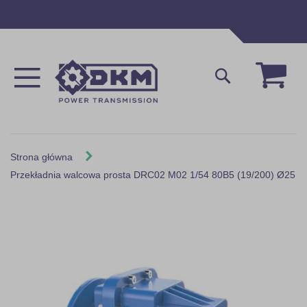
Przejdź
do
treści
Mój 
Szukaj
Strona główna
Przekładnia walcowa prosta DRC02 M02 1/54 80B5 (19/200) Ø25
Skip
to
the
end
of
the
images
gallery