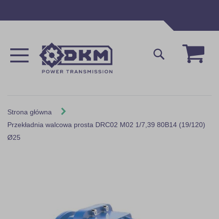
Przejdź
do
treści
Mój 
Szukaj
Strona główna
Przekładnia walcowa prosta DRC02 M02 1/7,39 80B14 (19/120)
Ø25
Skip
to
the
end
of
the
images