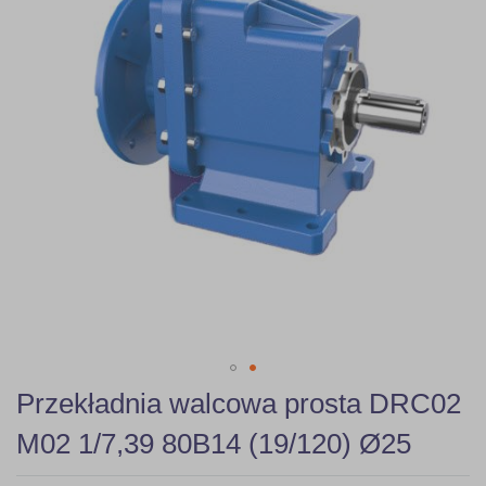
gallery
Skip
Przekładnia walcowa prosta DRC02
to
the
M02 1/7,39 80B14 (19/120) Ø25
beginning
of