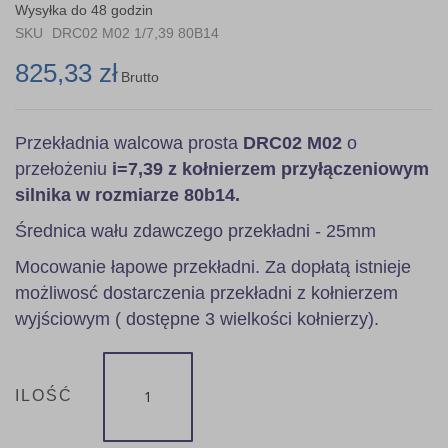
the
Wysyłka do 48 godzin
images
SKU
DRC02 M02 1/7,39 80B14
gallery
825,33 zł
Brutto
Przekładnia walcowa prosta
DRC02 M02
o
przełożeniu
i=7,39 z kołnierzem przyłączeniowym
silnika w rozmiarze 80b14.
Średnica wału zdawczego przekładni - 25mm
Mocowanie łapowe przekładni. Za dopłatą istnieje
możliwosć dostarczenia przekładni z kołnierzem
wyjściowym ( dostępne 3 wielkości kołnierzy).
ILOŚĆ