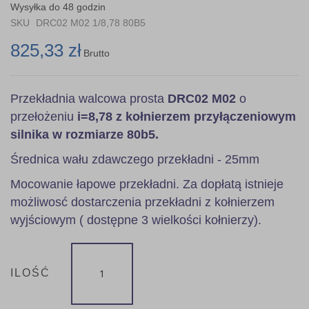
the
Wysyłka do 48 godzin
images
SKU
DRC02 M02 1/8,78 80B5
gallery
825,33 zł
Brutto
Przekładnia walcowa prosta
DRC02 M02
o
przełożeniu
i=8,78 z kołnierzem przyłączeniowym
silnika w rozmiarze 80b5.
Średnica wału zdawczego przekładni - 25mm
Mocowanie łapowe przekładni. Za dopłatą istnieje
możliwosć dostarczenia przekładni z kołnierzem
wyjściowym ( dostępne 3 wielkości kołnierzy).
ILOŚĆ