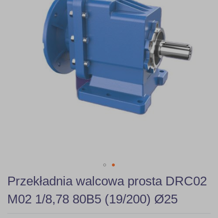
gallery
Skip
Przekładnia walcowa prosta DRC02
to
the
M02 1/8,78 80B5 (19/200) Ø25
beginning
of