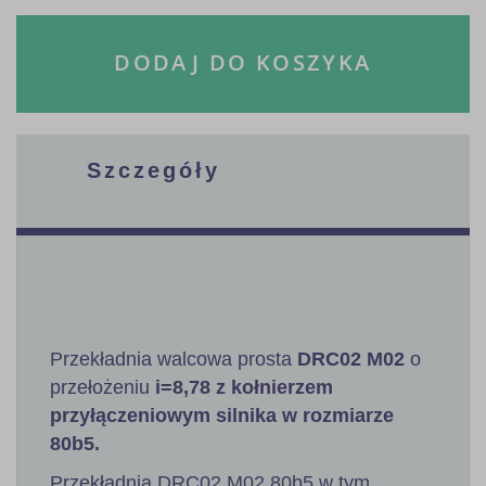
DODAJ DO KOSZYKA
Szczegóły
Przekładnia walcowa prosta
DRC02 M02
o
przełożeniu
i=8,78 z kołnierzem
przyłączeniowym silnika w rozmiarze
80b5.
Przekładnia DRC02 M02 80b5 w tym