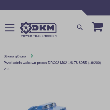
Przejdź
do
treści
Mój 
Szukaj
Strona główna
Przekładnia walcowa prosta DRC02 M02 1/8,78 80B5 (19/200)
Ø25
Skip
to
the
end
of
the
images