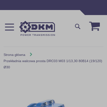
Przejdź
do
treści
Mój 
Szukaj
Strona główna
Przekładnia walcowa prosta DRC03 M03 1/13,30 80B14 (19/120)
Ø30
Skip
to
the
end
of
the
images