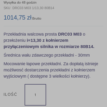
the
Wysyłka do 48 godzin
images
SKU
DRC03 M03 1/13,30 80B14
gallery
1014,75 zł
Brutto
Przekładnia walcowa prosta
DRC03 M03
o
przełożeniu
i=13,30 z kołnierzem
przyłączeniowym silnika w rozmiarze 80B14.
Średnica wału zdawczego przekładni - 30mm
Mocowanie łapowe przekładni. Za dopłatą istnieje
możliwosć dostarczenia przekładni z kołnierzem
wyjściowym ( dostępne 3 wielkości kołnierzy).
ILOŚĆ