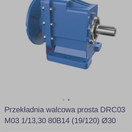
gallery
Skip
Przekładnia walcowa prosta DRC03
to
the
M03 1/13,30 80B14 (19/120) Ø30
beginning
of