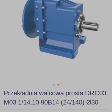
gallery
Skip
Przekładnia walcowa prosta DRC03
to
the
M03 1/14,10 90B14 (24/140) Ø30
beginning
of