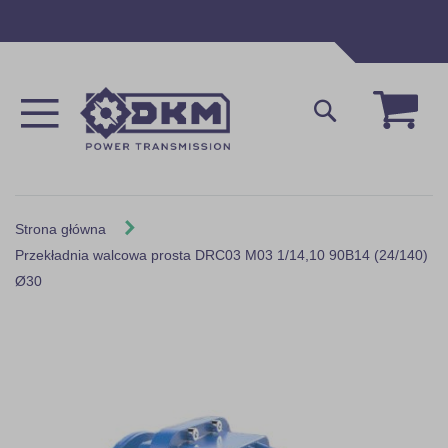
Przejdź
do
treści
Mój 
Szukaj
Strona główna
Przekładnia walcowa prosta DRC03 M03 1/14,10 90B14 (24/140)
Ø30
Skip
to
the
end
of
the
images