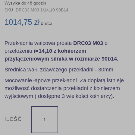
the
Wysyłka do 48 godzin
images
SKU
DRC03 M03 1/14,10 90B14
gallery
1014,75 zł
Brutto
Przekładnia walcowa prosta
DRC03 M03
o
przełożeniu
i=14,10 z kołnierzem
przyłączeniowym silnika w rozmiarze 90b14.
Średnica wału zdawczego przekładni - 30mm
Mocowanie łapowe przekładni. Za dopłatą istnieje
możliwosć dostarczenia przekładni z kołnierzem
wyjściowym ( dostępne 3 wielkości kołnierzy).
ILOŚĆ