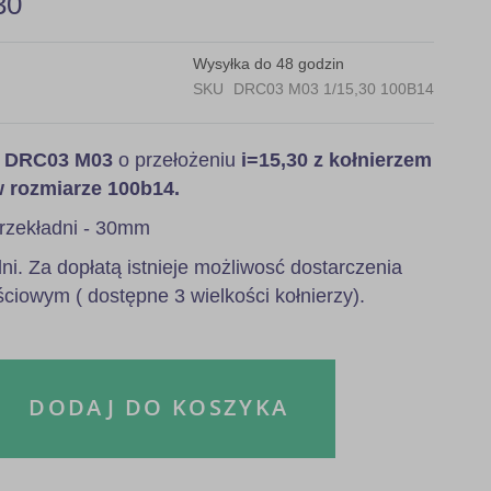
30
Wysyłka do 48 godzin
SKU
DRC03 M03 1/15,30 100B14
a
DRC03 M03
o przełożeniu
i=15,30 z kołnierzem
w rozmiarze 100b14.
rzekładni - 30mm
i. Za dopłatą istnieje możliwosć dostarczenia
ściowym ( dostępne 3 wielkości kołnierzy).
DODAJ DO KOSZYKA