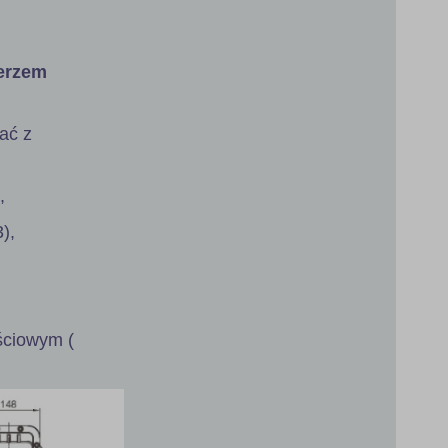
ierzem
ać z
,
),
jściowym (