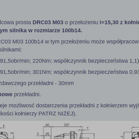
lcowa prosta
DRC03 M03
o przełożeniu
i=15,30 z kołn
ym silnika w rozmiarze 100b14.
RC03 M03 100b14 w tym przełożeniu może współpracow
ilnikami:
 91,5obr/min; 220Nm; współczynnik bezpieczeństwa 1,1)
 91,5obr/min; 301Nm; współczynnik bezpieczeństwa 0,93
zdawczego przekładni - 30mm
powe
przekładni.
ieje możliwosć dostarczenia przekładni z kołnierzem wy
lkości kołnierzy PATRZ NIŻEJ).