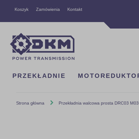
Przejdź
Koszyk
Zamówienia
Kontakt
do
treści
PRZEKŁADNIE
MOTOREDUKTO
Strona główna
Przekładnia walcowa prosta DRC03 M03
Skip
to
the
end