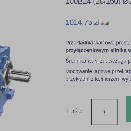
100B14 (28/160) Ø
1014,75 zł
Brutto
Przekładnia walcowa prost
przyłączeniowym silnika 
Średnica wału zdawczego p
Mocowanie łapowe przekładn
przekładni z kołnierzem wyj
ILOŚĆ