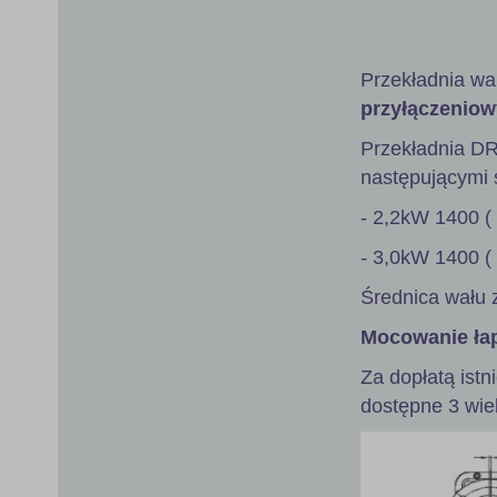
gallery
Przekładnia wa
przyłączeniow
Przekładnia D
następującymi s
- 2,2kW 1400 (
- 3,0kW 1400 (
Średnica wału 
Mocowanie ła
Za dopłatą istn
dostępne 3 wie