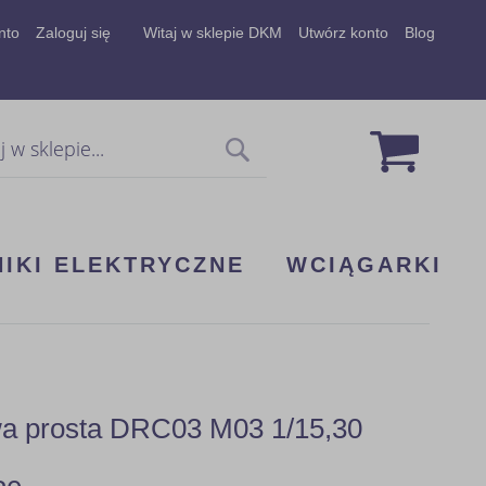
nto
Zaloguj się
Witaj w sklepie DKM
Utwórz konto
Blog
Mój koszy
Szukaj
NIKI ELEKTRYCZNE
WCIĄGARKI
wa prosta DRC03 M03 1/15,30