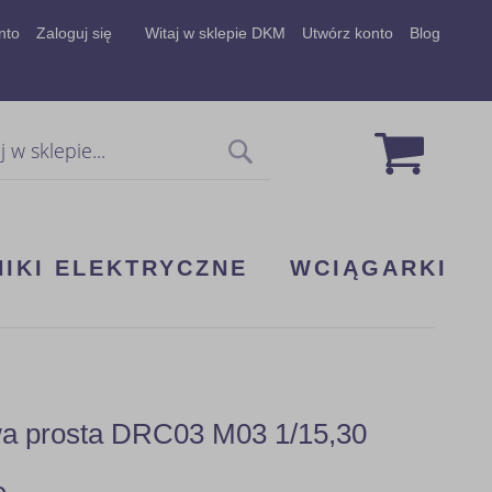
nto
Zaloguj się
Witaj w sklepie DKM
Utwórz konto
Blog
Mój koszy
Szukaj
NIKI ELEKTRYCZNE
WCIĄGARKI
wa prosta DRC03 M03 1/15,30