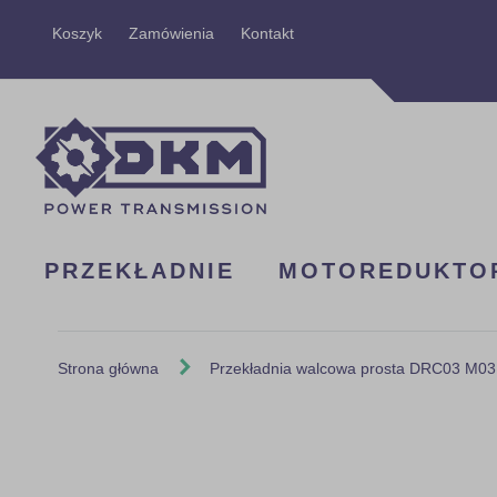
Przejdź
Koszyk
Zamówienia
Kontakt
do
treści
PRZEKŁADNIE
MOTOREDUKTO
Strona główna
Przekładnia walcowa prosta DRC03 M03
Skip
to
the
end