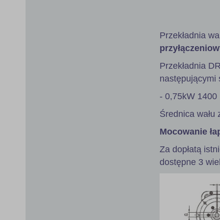
gallery
Przekładnia wa
przyłączeniow
Przekładnia D
następującymi s
- 0,75kW 1400 
Średnica wału 
Mocowanie ła
Za dopłatą istn
dostępne 3 wie