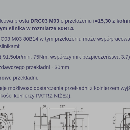
lcowa prosta
DRC03 M03
o przełożeniu
i=15,30 z kołn
ym silnika w rozmiarze 80B14.
RC03 M03 80B14 w tym przełożeniu może współpracowa
ilnikami:
( 91,5obr/min; 75Nm; współczynnik bezpieczeństwa 3,7)
zdawczego przekładni - 30mm
powe
przekładni.
ieje możliwosć dostarczenia przekładni z kołnierzem wy
lkości kołnierzy PATRZ NIŻEJ).