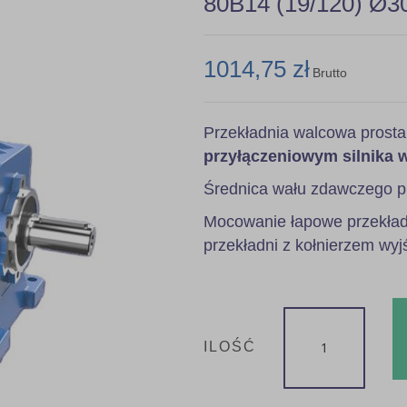
80B14 (19/120) Ø3
1014,75 zł
Brutto
Przekładnia walcowa prost
przyłączeniowym silnika 
Średnica wału zdawczego p
Mocowanie łapowe przekładn
przekładni z kołnierzem wyj
ILOŚĆ