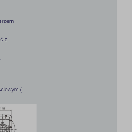
ierzem
ć z
,
jściowym (