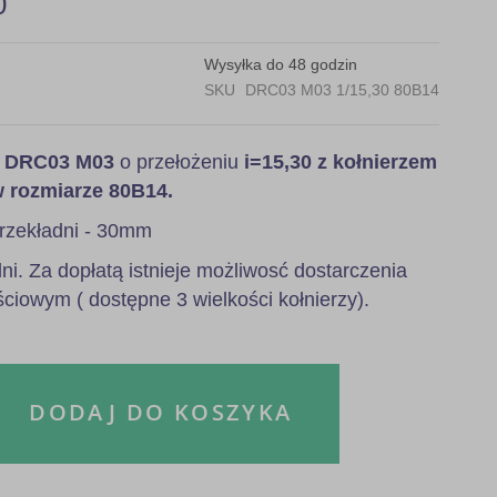
0
Wysyłka do 48 godzin
SKU
DRC03 M03 1/15,30 80B14
a
DRC03 M03
o przełożeniu
i=15,30 z kołnierzem
w rozmiarze 80B14.
rzekładni - 30mm
i. Za dopłatą istnieje możliwosć dostarczenia
ściowym ( dostępne 3 wielkości kołnierzy).
DODAJ DO KOSZYKA