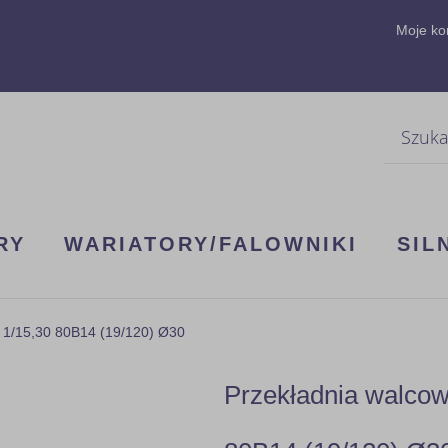
Moje ko
Szukaj
RY
WARIATORY/FALOWNIKI
SIL
 1/15,30 80B14 (19/120) Ø30
Przekładnia walco