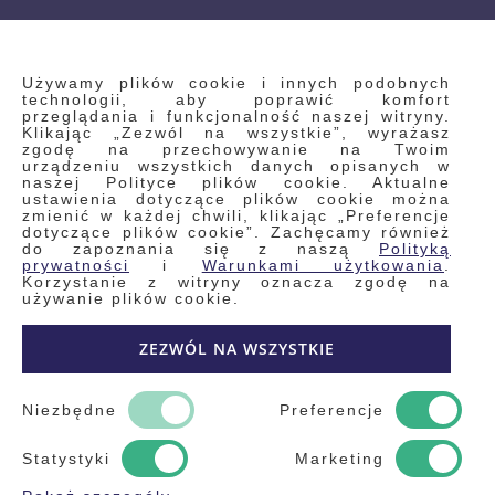
INFORMACJE
Używamy plików cookie i innych podobnych
technologii, aby poprawić komfort
przeglądania i funkcjonalność naszej witryny.
Klikając „Zezwól na wszystkie”, wyrażasz
Regulamin
zgodę na przechowywanie na Twoim
urządzeniu wszystkich danych opisanych w
Polityka prywatności i pliki cookie
naszej Polityce plików cookie. Aktualne
ustawienia dotyczące plików cookie można
Wyszukiwane frazy
zmienić w każdej chwili, klikając „Preferencje
dotyczące plików cookie”. Zachęcamy również
Wyszukiwanie zaawansowane
do zapoznania się z naszą
Polityką
Zamówienia
prywatności
i
Warunkami użytkowania
.
Korzystanie z witryny oznacza zgodę na
Skontaktuj się z nami
używanie plików cookie.
Odstąp od umowy
ZEZWÓL NA WSZYSTKIE
Blog
Kontakt
Niezbędne
Preferencje
Statystyki
Marketing