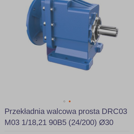
gallery
Skip
Przekładnia walcowa prosta DRC03
to
the
M03 1/18,21 90B5 (24/200) Ø30
beginning
of