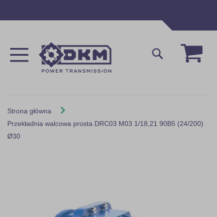
Przejdź
do
treści
Mój 
Szukaj
Strona główna
Przekładnia walcowa prosta DRC03 M03 1/18,21 90B5 (24/200)
Ø30
Skip
to
the
end
of
the
images