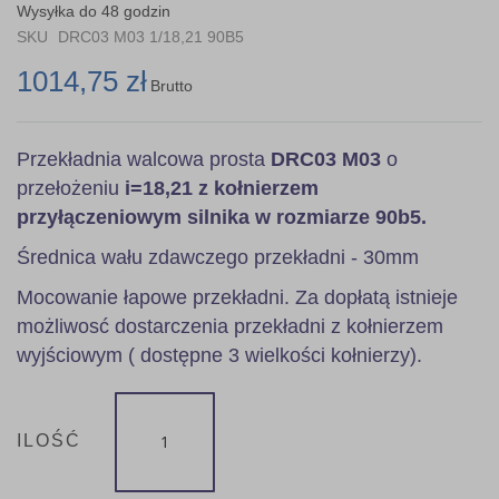
the
Wysyłka do 48 godzin
images
SKU
DRC03 M03 1/18,21 90B5
gallery
1014,75 zł
Brutto
Przekładnia walcowa prosta
DRC03 M03
o
przełożeniu
i=18,21 z kołnierzem
przyłączeniowym silnika w rozmiarze 90b5.
Średnica wału zdawczego przekładni - 30mm
Mocowanie łapowe przekładni. Za dopłatą istnieje
możliwosć dostarczenia przekładni z kołnierzem
wyjściowym ( dostępne 3 wielkości kołnierzy).
ILOŚĆ