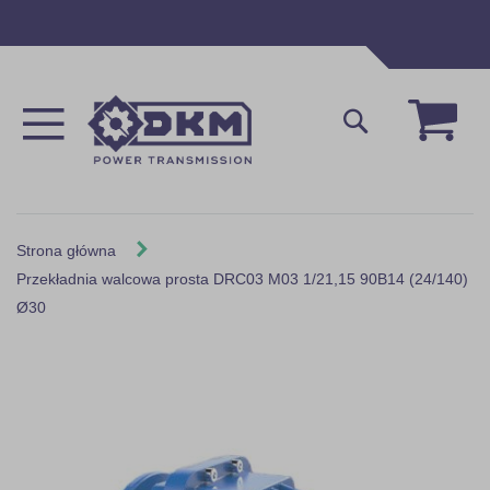
Przejdź
do
treści
Mój 
Szukaj
Strona główna
Przekładnia walcowa prosta DRC03 M03 1/21,15 90B14 (24/140)
Ø30
Skip
to
the
end
of
the
images