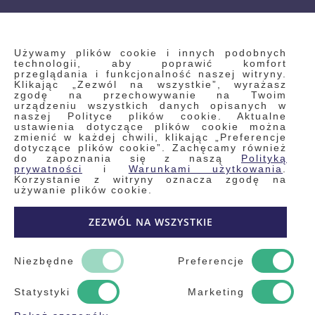
INFORMACJE
Używamy plików cookie i innych podobnych
technologii, aby poprawić komfort
przeglądania i funkcjonalność naszej witryny.
Klikając „Zezwól na wszystkie”, wyrażasz
Regulamin
zgodę na przechowywanie na Twoim
urządzeniu wszystkich danych opisanych w
Polityka prywatności i pliki cookie
naszej Polityce plików cookie. Aktualne
ustawienia dotyczące plików cookie można
Wyszukiwane frazy
zmienić w każdej chwili, klikając „Preferencje
dotyczące plików cookie”. Zachęcamy również
Wyszukiwanie zaawansowane
do zapoznania się z naszą
Polityką
Zamówienia
prywatności
i
Warunkami użytkowania
.
Korzystanie z witryny oznacza zgodę na
Skontaktuj się z nami
używanie plików cookie.
Odstąp od umowy
ZEZWÓL NA WSZYSTKIE
Blog
Kontakt
Niezbędne
Preferencje
Statystyki
Marketing