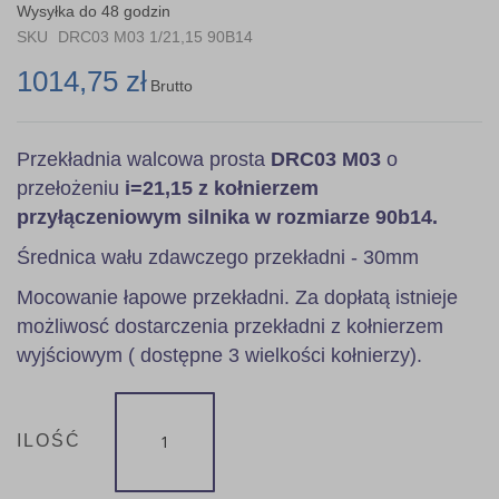
the
Wysyłka do 48 godzin
images
SKU
DRC03 M03 1/21,15 90B14
gallery
1014,75 zł
Brutto
Przekładnia walcowa prosta
DRC03 M03
o
przełożeniu
i=21,15 z kołnierzem
przyłączeniowym silnika w rozmiarze 90b14.
Średnica wału zdawczego przekładni - 30mm
Mocowanie łapowe przekładni. Za dopłatą istnieje
możliwosć dostarczenia przekładni z kołnierzem
wyjściowym ( dostępne 3 wielkości kołnierzy).
ILOŚĆ