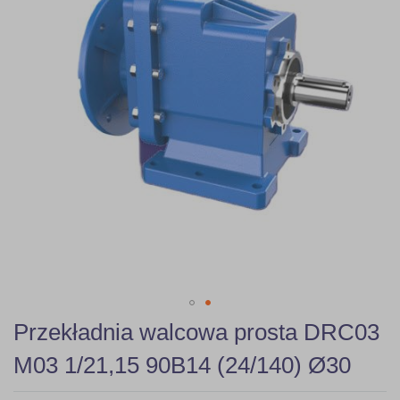
gallery
Skip
Przekładnia walcowa prosta DRC03
to
the
M03 1/21,15 90B14 (24/140) Ø30
beginning
of