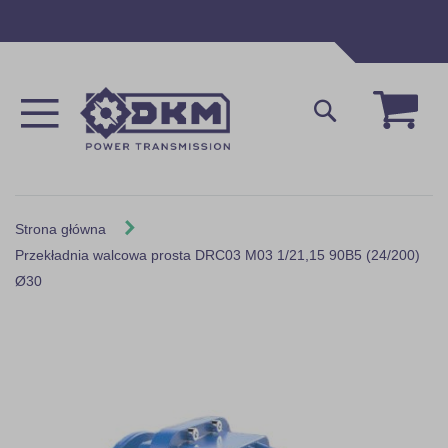
Przejdź
do
treści
Mój 
Szukaj
Strona główna
Przekładnia walcowa prosta DRC03 M03 1/21,15 90B5 (24/200)
Ø30
Skip
to
the
end
of
the
images