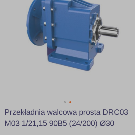
gallery
Skip
Przekładnia walcowa prosta DRC03
to
the
M03 1/21,15 90B5 (24/200) Ø30
beginning
of