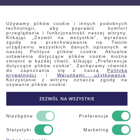
INFORMACJE
Używamy plików cookie i innych podobnych
technologii, aby poprawić komfort
przeglądania i funkcjonalność naszej witryny.
Klikając „Zezwól na wszystkie”, wyrażasz
Regulamin
zgodę na przechowywanie na Twoim
urządzeniu wszystkich danych opisanych w
Polityka prywatności i pliki cookie
naszej Polityce plików cookie. Aktualne
ustawienia dotyczące plików cookie można
Wyszukiwane frazy
zmienić w każdej chwili, klikając „Preferencje
dotyczące plików cookie”. Zachęcamy również
Wyszukiwanie zaawansowane
do zapoznania się z naszą
Polityką
Zamówienia
prywatności
i
Warunkami użytkowania
.
Korzystanie z witryny oznacza zgodę na
Skontaktuj się z nami
używanie plików cookie.
Odstąp od umowy
ZEZWÓL NA WSZYSTKIE
Blog
Kontakt
Niezbędne
Preferencje
Statystyki
Marketing