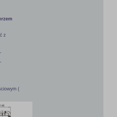
ierzem
ć z
,
,
jściowym (