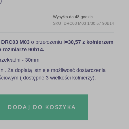
0
Wysyłka do 48 godzin
SKU
DRC03 M03 1/30,57 90B14
a
DRC03 M03
o przełożeniu
i=30,57 z kołnierzem
w rozmiarze 90b14.
rzekładni - 30mm
i. Za dopłatą istnieje możliwosć dostarczenia
ściowym ( dostępne 3 wielkości kołnierzy).
DODAJ DO KOSZYKA