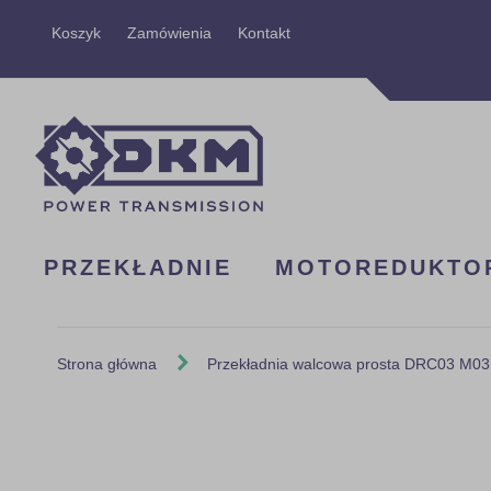
Przejdź
Koszyk
Zamówienia
Kontakt
do
treści
PRZEKŁADNIE
MOTOREDUKTO
Strona główna
Przekładnia walcowa prosta DRC03 M03
Skip
to
the
end