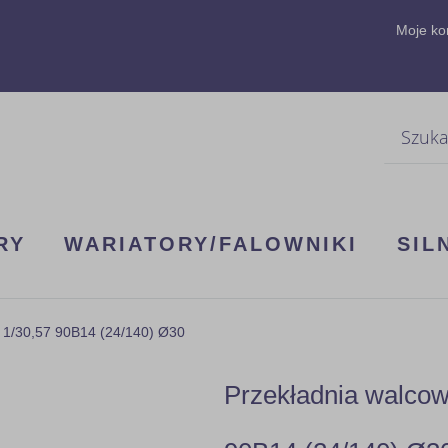
Moje ko
Szukaj
RY
WARIATORY/FALOWNIKI
SIL
 1/30,57 90B14 (24/140) Ø30
Przekładnia walco