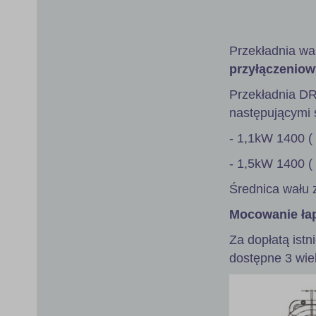
gallery
Przekładnia wa
przyłączeniow
Przekładnia D
następującymi s
- 1,1kW 1400 (
- 1,5kW 1400 (
Średnica wału 
Mocowanie ła
Za dopłatą istn
dostępne 3 wie