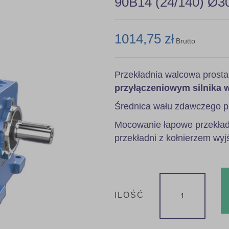
90B14 (24/140) Ø3
1014,75 zł
Brutto
Przekładnia walcowa prost
przyłączeniowym silnika 
Średnica wału zdawczego p
Mocowanie łapowe przekładn
przekładni z kołnierzem wyj
ILOŚĆ