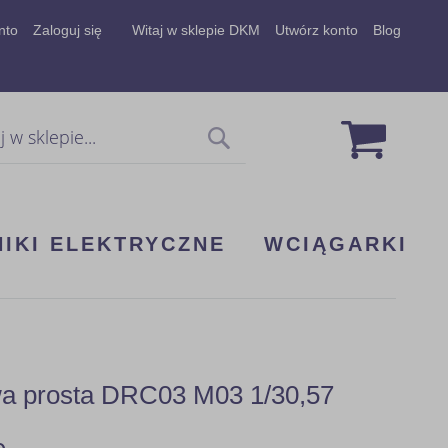
nto
Zaloguj się
Witaj w sklepie DKM
Utwórz konto
Blog
Mój koszy
Szukaj
NIKI ELEKTRYCZNE
WCIĄGARKI
wa prosta DRC03 M03 1/30,57