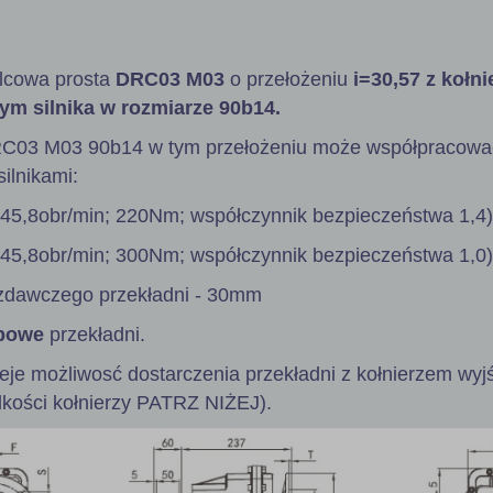
lcowa prosta
DRC03 M03
o przełożeniu
i=30,57 z kołn
ym silnika w rozmiarze 90b14.
RC03 M03 90b14 w tym przełożeniu może współpracowa
ilnikami:
 45,8obr/min; 220Nm; współczynnik bezpieczeństwa 1,4)
 45,8obr/min; 300Nm; współczynnik bezpieczeństwa 1,0)
zdawczego przekładni - 30mm
powe
przekładni.
ieje możliwosć dostarczenia przekładni z kołnierzem wy
lkości kołnierzy PATRZ NIŻEJ).