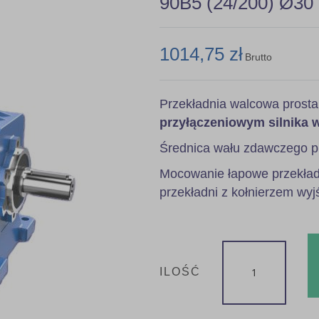
90B5 (24/200) Ø30
1014,75 zł
Brutto
Przekładnia walcowa prost
przyłączeniowym silnika 
Średnica wału zdawczego p
Mocowanie łapowe przekładn
przekładni z kołnierzem wyj
ILOŚĆ