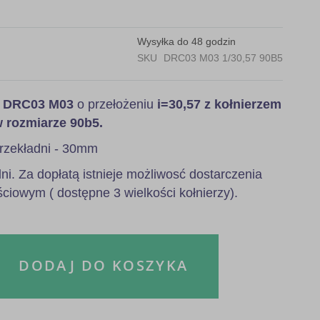
Wysyłka do 48 godzin
SKU
DRC03 M03 1/30,57 90B5
a
DRC03 M03
o przełożeniu
i=30,57 z kołnierzem
w rozmiarze 90b5.
rzekładni - 30mm
i. Za dopłatą istnieje możliwosć dostarczenia
ściowym ( dostępne 3 wielkości kołnierzy).
DODAJ DO KOSZYKA