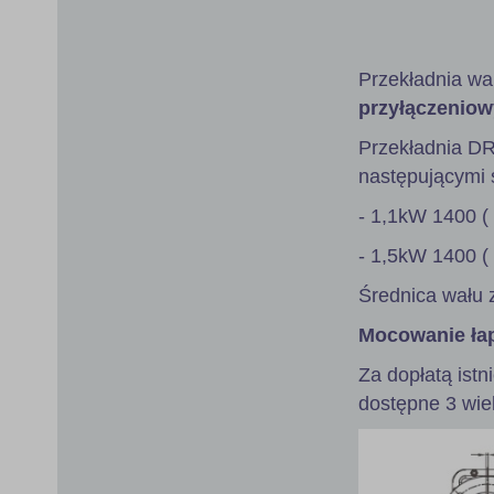
gallery
Przekładnia wa
przyłączeniow
Przekładnia D
następującymi s
- 1,1kW 1400 (
- 1,5kW 1400 (
Średnica wału 
Mocowanie ła
Za dopłatą istn
dostępne 3 wie