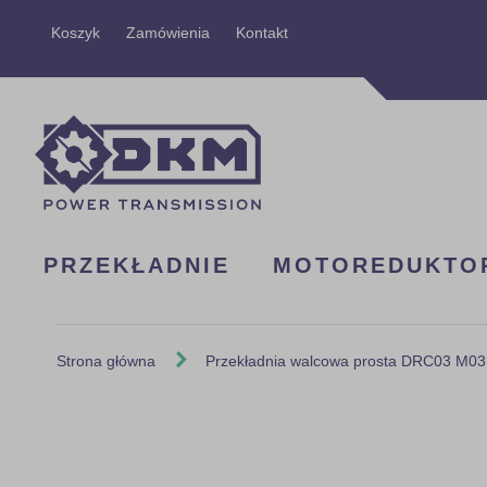
Przejdź
Koszyk
Zamówienia
Kontakt
do
treści
PRZEKŁADNIE
MOTOREDUKTO
Strona główna
Przekładnia walcowa prosta DRC03 M03
Skip
to
the
end