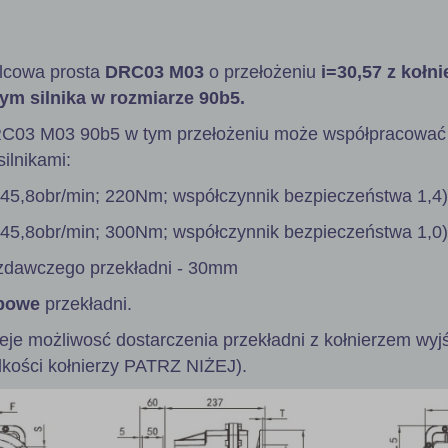
lcowa prosta
DRC03 M03
o przełożeniu
i=30,57 z kołn
ym silnika w rozmiarze 90b5.
RC03 M03 90b5 w tym przełożeniu może współpracować
ilnikami:
 45,8obr/min; 220Nm; współczynnik bezpieczeństwa 1,4)
 45,8obr/min; 300Nm; współczynnik bezpieczeństwa 1,0)
zdawczego przekładni - 30mm
powe
przekładni.
ieje możliwosć dostarczenia przekładni z kołnierzem wy
lkości kołnierzy PATRZ NIŻEJ).