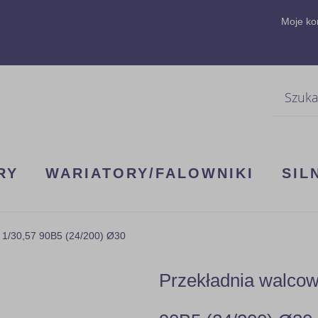
Moje ko
Szukaj
RY
WARIATORY/FALOWNIKI
SIL
 1/30,57 90B5 (24/200) Ø30
Przekładnia walco