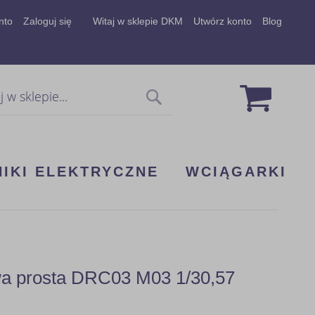
nto
Zaloguj się
Witaj w sklepie DKM
Utwórz konto
Blog
Mój koszy
Szukaj
NIKI ELEKTRYCZNE
WCIĄGARKI
wa prosta DRC03 M03 1/30,57