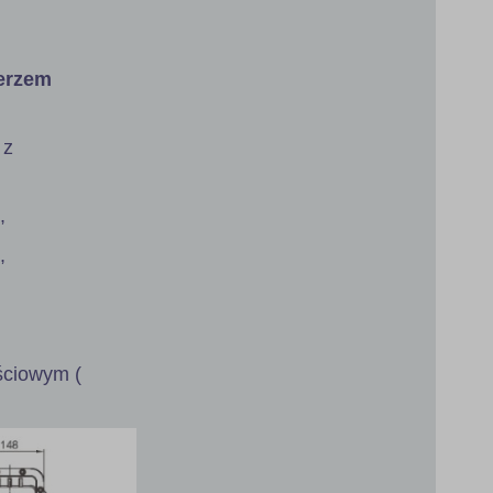
ierzem
 z
,
,
jściowym (