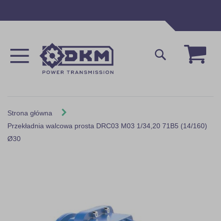
Przejdź
do
treści
Mój 
Szukaj
Strona główna
Przekładnia walcowa prosta DRC03 M03 1/34,20 71B5 (14/160)
Ø30
Skip
to
the
end
of
the
images