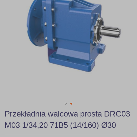
gallery
Skip
Przekładnia walcowa prosta DRC03
to
the
M03 1/34,20 71B5 (14/160) Ø30
beginning
of