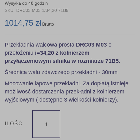
the
Wysyłka do 48 godzin
images
SKU
DRC03 M03 1/34,20 71B5
gallery
1014,75 zł
Brutto
Przekładnia walcowa prosta
DRC03 M03
o
przełożeniu
i=34,20 z kołnierzem
przyłączeniowym silnika w rozmiarze 71B5.
Średnica wału zdawczego przekładni - 30mm
Mocowanie łapowe przekładni. Za dopłatą istnieje
możliwosć dostarczenia przekładni z kołnierzem
wyjściowym ( dostępne 3 wielkości kołnierzy).
ILOŚĆ