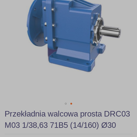
gallery
Skip
Przekładnia walcowa prosta DRC03
to
the
M03 1/38,63 71B5 (14/160) Ø30
beginning
of