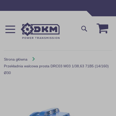
Przejdź
do
treści
Mój 
Szukaj
Strona główna
Przekładnia walcowa prosta DRC03 M03 1/38,63 71B5 (14/160)
Ø30
Skip
to
the
end
of
the
images