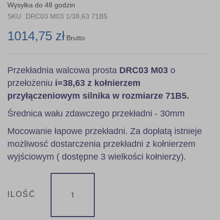
the
Wysyłka do 48 godzin
images
SKU
DRC03 M03 1/38,63 71B5
gallery
1014,75 zł
Brutto
Przekładnia walcowa prosta
DRC03 M03
o
przełożeniu
i=38,63 z kołnierzem
przyłączeniowym silnika w rozmiarze 71B5.
Średnica wału zdawczego przekładni - 30mm
Mocowanie łapowe przekładni. Za dopłatą istnieje
możliwosć dostarczenia przekładni z kołnierzem
wyjściowym ( dostępne 3 wielkości kołnierzy).
ILOŚĆ