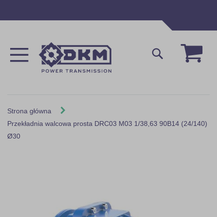
Przejdź
do
treści
Mój 
Szukaj
Strona główna
Przekładnia walcowa prosta DRC03 M03 1/38,63 90B14 (24/140)
Ø30
Skip
to
the
end
of
the
images