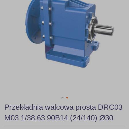
gallery
Skip
Przekładnia walcowa prosta DRC03
to
the
M03 1/38,63 90B14 (24/140) Ø30
beginning
of