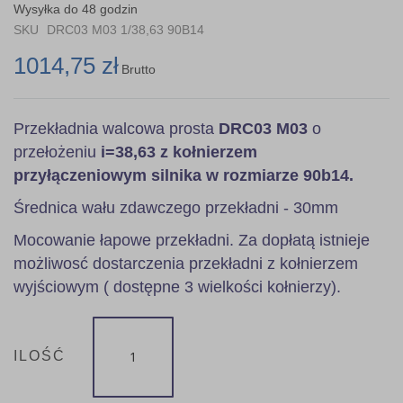
the
Wysyłka do 48 godzin
images
SKU
DRC03 M03 1/38,63 90B14
gallery
1014,75 zł
Brutto
Przekładnia walcowa prosta
DRC03 M03
o
przełożeniu
i=38,63 z kołnierzem
przyłączeniowym silnika w rozmiarze 90b14.
Średnica wału zdawczego przekładni - 30mm
Mocowanie łapowe przekładni. Za dopłatą istnieje
możliwosć dostarczenia przekładni z kołnierzem
wyjściowym ( dostępne 3 wielkości kołnierzy).
ILOŚĆ