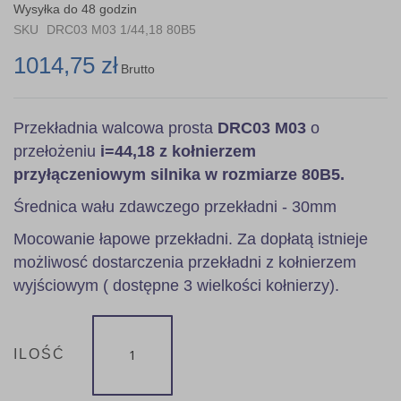
the
Wysyłka do 48 godzin
images
SKU
DRC03 M03 1/44,18 80B5
gallery
1014,75 zł
Brutto
Przekładnia walcowa prosta
DRC03 M03
o
przełożeniu
i=44,18 z kołnierzem
przyłączeniowym silnika w rozmiarze 80B5.
Średnica wału zdawczego przekładni - 30mm
Mocowanie łapowe przekładni. Za dopłatą istnieje
możliwosć dostarczenia przekładni z kołnierzem
wyjściowym ( dostępne 3 wielkości kołnierzy).
ILOŚĆ