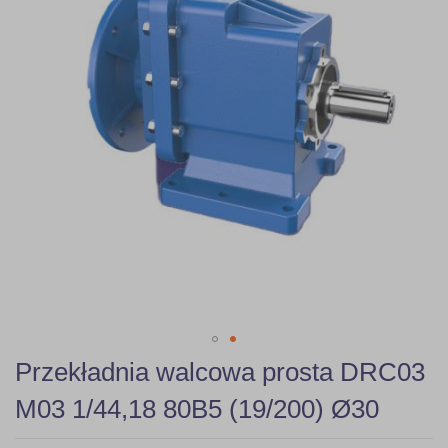
gallery
Skip
Przekładnia walcowa prosta DRC03
to
the
M03 1/44,18 80B5 (19/200) Ø30
beginning
of