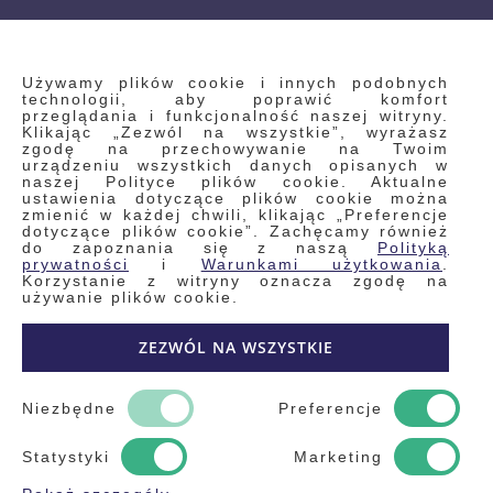
INFORMACJE
Używamy plików cookie i innych podobnych
technologii, aby poprawić komfort
przeglądania i funkcjonalność naszej witryny.
Klikając „Zezwól na wszystkie”, wyrażasz
Regulamin
zgodę na przechowywanie na Twoim
urządzeniu wszystkich danych opisanych w
Polityka prywatności i pliki cookie
naszej Polityce plików cookie. Aktualne
ustawienia dotyczące plików cookie można
Wyszukiwane frazy
zmienić w każdej chwili, klikając „Preferencje
dotyczące plików cookie”. Zachęcamy również
Wyszukiwanie zaawansowane
do zapoznania się z naszą
Polityką
Zamówienia
prywatności
i
Warunkami użytkowania
.
Korzystanie z witryny oznacza zgodę na
Skontaktuj się z nami
używanie plików cookie.
Odstąp od umowy
ZEZWÓL NA WSZYSTKIE
Blog
Kontakt
Niezbędne
Preferencje
Statystyki
Marketing