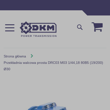
Przejdź
do
treści
Mój 
Szukaj
Strona główna
Przekładnia walcowa prosta DRC03 M03 1/44,18 80B5 (19/200)
Ø30
Skip
to
the
end
of
the
images