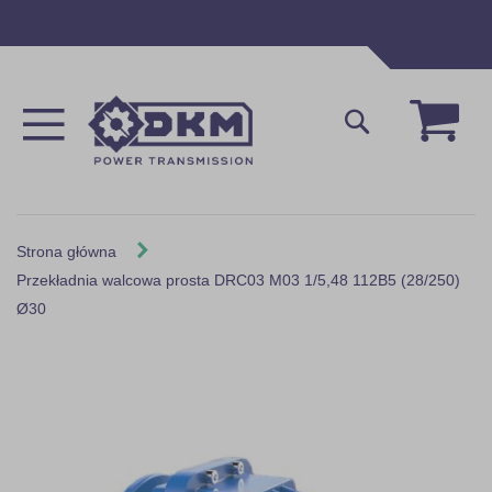
Przejdź
do
treści
Mój 
Szukaj
Strona główna
Przekładnia walcowa prosta DRC03 M03 1/5,48 112B5 (28/250)
Ø30
Skip
to
the
end
of
the
images