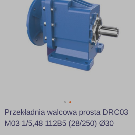
gallery
Skip
Przekładnia walcowa prosta DRC03
to
the
M03 1/5,48 112B5 (28/250) Ø30
beginning
of