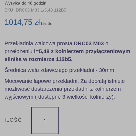
the
Wysyłka do 48 godzin
images
SKU
DRC03 M03 1/5,48 112B5
gallery
1014,75 zł
Brutto
Przekładnia walcowa prosta
DRC03 M03
o
przełożeniu
i=5,48 z kołnierzem przyłączeniowym
silnika w rozmiarze 112b5.
Średnica wału zdawczego przekładni - 30mm
Mocowanie łapowe przekładni. Za dopłatą istnieje
możliwosć dostarczenia przekładni z kołnierzem
wyjściowym ( dostępne 3 wielkości kołnierzy).
ILOŚĆ