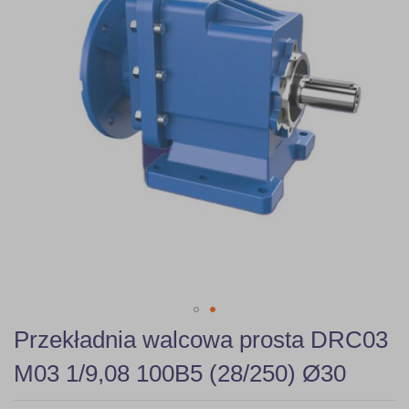
gallery
Skip
Przekładnia walcowa prosta DRC03
to
the
M03 1/9,08 100B5 (28/250) Ø30
beginning
of