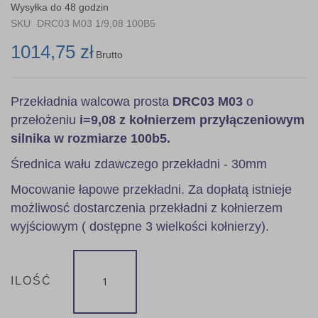
the
Wysyłka do 48 godzin
images
SKU
DRC03 M03 1/9,08 100B5
gallery
1014,75 zł
Brutto
Przekładnia walcowa prosta
DRC03 M03
o
przełożeniu
i=9,08 z kołnierzem przyłączeniowym
silnika w rozmiarze 100b5.
Średnica wału zdawczego przekładni - 30mm
Mocowanie łapowe przekładni. Za dopłatą istnieje
możliwosć dostarczenia przekładni z kołnierzem
wyjściowym ( dostępne 3 wielkości kołnierzy).
ILOŚĆ