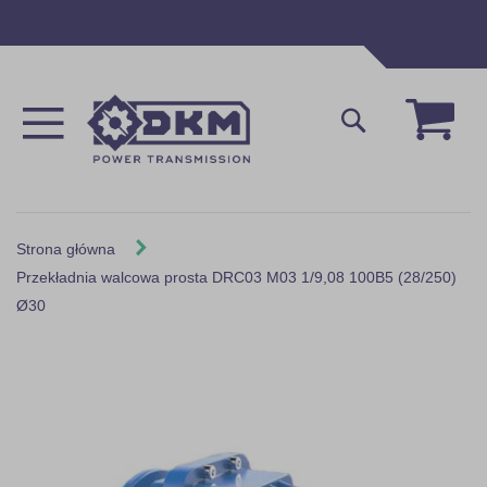
Przejdź
do
treści
Mój 
Szukaj
Strona główna
Przekładnia walcowa prosta DRC03 M03 1/9,08 100B5 (28/250)
Ø30
Skip
to
the
end
of
the
images