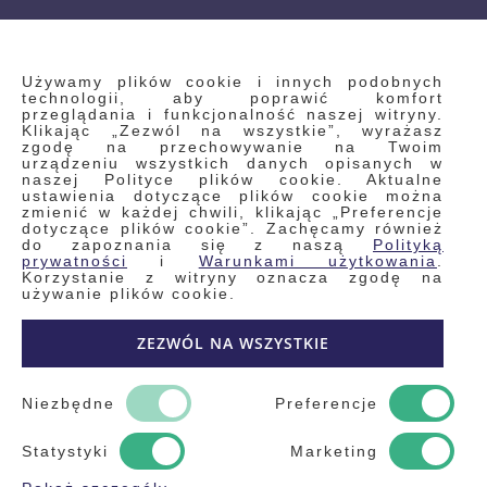
INFORMACJE
Używamy plików cookie i innych podobnych
technologii, aby poprawić komfort
przeglądania i funkcjonalność naszej witryny.
Klikając „Zezwól na wszystkie”, wyrażasz
Regulamin
zgodę na przechowywanie na Twoim
urządzeniu wszystkich danych opisanych w
Polityka prywatności i pliki cookie
naszej Polityce plików cookie. Aktualne
ustawienia dotyczące plików cookie można
Wyszukiwane frazy
zmienić w każdej chwili, klikając „Preferencje
dotyczące plików cookie”. Zachęcamy również
Wyszukiwanie zaawansowane
do zapoznania się z naszą
Polityką
Zamówienia
prywatności
i
Warunkami użytkowania
.
Korzystanie z witryny oznacza zgodę na
Skontaktuj się z nami
używanie plików cookie.
Odstąp od umowy
ZEZWÓL NA WSZYSTKIE
Blog
Kontakt
Niezbędne
Preferencje
Statystyki
Marketing