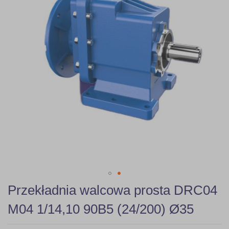
gallery
Skip
Przekładnia walcowa prosta DRC04
to
the
M04 1/14,10 90B5 (24/200) Ø35
beginning
of