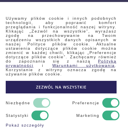
INFORMACJE
Używamy plików cookie i innych podobnych
technologii, aby poprawić komfort
przeglądania i funkcjonalność naszej witryny.
Klikając „Zezwól na wszystkie”, wyrażasz
Regulamin
zgodę na przechowywanie na Twoim
urządzeniu wszystkich danych opisanych w
Polityka prywatności i pliki cookie
naszej Polityce plików cookie. Aktualne
ustawienia dotyczące plików cookie można
Wyszukiwane frazy
zmienić w każdej chwili, klikając „Preferencje
dotyczące plików cookie”. Zachęcamy również
Wyszukiwanie zaawansowane
do zapoznania się z naszą
Polityką
Zamówienia
prywatności
i
Warunkami użytkowania
.
Korzystanie z witryny oznacza zgodę na
Skontaktuj się z nami
używanie plików cookie.
Odstąp od umowy
ZEZWÓL NA WSZYSTKIE
Blog
Kontakt
Niezbędne
Preferencje
Statystyki
Marketing
Pokaż szczegóły