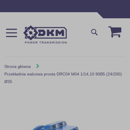
Przejdź
do
treści
Mój 
Szukaj
Strona główna
Przekładnia walcowa prosta DRC04 M04 1/14,10 90B5 (24/200)
Ø35
Skip
to
the
end
of
the
images