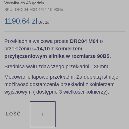
the
Wysyłka do 48 godzin
images
SKU
DRC04 M04 1/14,10 90B5
gallery
1190,64 zł
Brutto
Przekładnia walcowa prosta
DRC04 M04
o
przełożeniu
i=14,10 z kołnierzem
przyłączeniowym silnika w rozmiarze 90B5.
Średnica wału zdawczego przekładni - 35mm
Mocowanie łapowe przekładni. Za dopłatą istnieje
możliwosć dostarczenia przekładni z kołnierzem
wyjściowym ( dostępne 3 wielkości kołnierzy).
ILOŚĆ