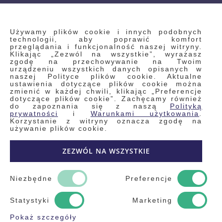
INFORMACJE
Używamy plików cookie i innych podobnych
technologii, aby poprawić komfort
przeglądania i funkcjonalność naszej witryny.
Klikając „Zezwól na wszystkie”, wyrażasz
Regulamin
zgodę na przechowywanie na Twoim
urządzeniu wszystkich danych opisanych w
Polityka prywatności i pliki cookie
naszej Polityce plików cookie. Aktualne
ustawienia dotyczące plików cookie można
Wyszukiwane frazy
zmienić w każdej chwili, klikając „Preferencje
dotyczące plików cookie”. Zachęcamy również
Wyszukiwanie zaawansowane
do zapoznania się z naszą
Polityką
Zamówienia
prywatności
i
Warunkami użytkowania
.
Korzystanie z witryny oznacza zgodę na
Skontaktuj się z nami
używanie plików cookie.
Odstąp od umowy
ZEZWÓL NA WSZYSTKIE
Blog
Kontakt
Niezbędne
Preferencje
Statystyki
Marketing
Pokaż szczegóły