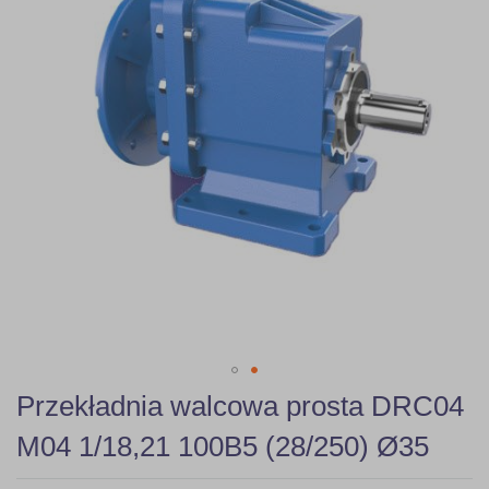
gallery
Skip
Przekładnia walcowa prosta DRC04
to
the
M04 1/18,21 100B5 (28/250) Ø35
beginning
of