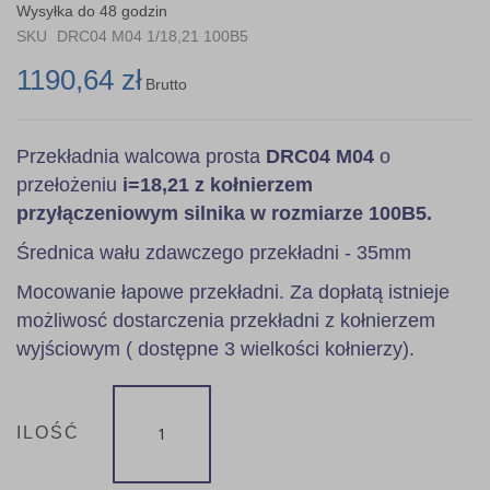
the
Wysyłka do 48 godzin
images
SKU
DRC04 M04 1/18,21 100B5
gallery
1190,64 zł
Brutto
Przekładnia walcowa prosta
DRC04 M04
o
przełożeniu
i=18,21 z kołnierzem
przyłączeniowym silnika w rozmiarze 100B5.
Średnica wału zdawczego przekładni - 35mm
Mocowanie łapowe przekładni. Za dopłatą istnieje
możliwosć dostarczenia przekładni z kołnierzem
wyjściowym ( dostępne 3 wielkości kołnierzy).
ILOŚĆ