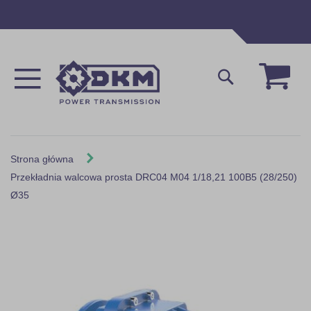
Przejdź
do
treści
Mój 
Szukaj
Strona główna
Przekładnia walcowa prosta DRC04 M04 1/18,21 100B5 (28/250)
Ø35
Skip
to
the
end
of
the
images