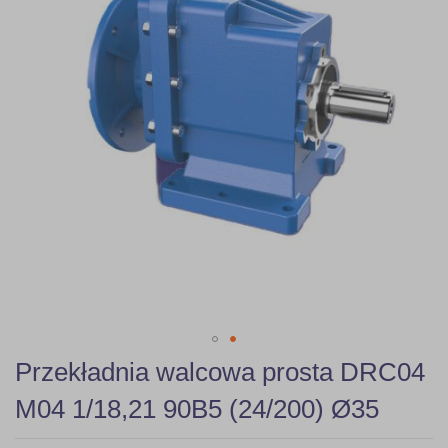
gallery
Skip
Przekładnia walcowa prosta DRC04
to
the
M04 1/18,21 90B5 (24/200) Ø35
beginning
of