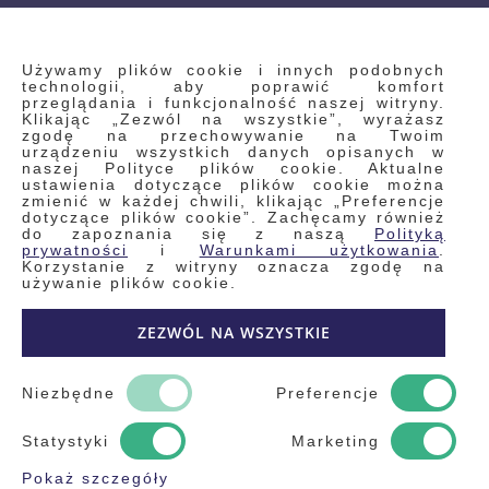
INFORMACJE
Używamy plików cookie i innych podobnych
technologii, aby poprawić komfort
przeglądania i funkcjonalność naszej witryny.
Klikając „Zezwól na wszystkie”, wyrażasz
Regulamin
zgodę na przechowywanie na Twoim
urządzeniu wszystkich danych opisanych w
Polityka prywatności i pliki cookie
naszej Polityce plików cookie. Aktualne
ustawienia dotyczące plików cookie można
Wyszukiwane frazy
zmienić w każdej chwili, klikając „Preferencje
dotyczące plików cookie”. Zachęcamy również
Wyszukiwanie zaawansowane
do zapoznania się z naszą
Polityką
Zamówienia
prywatności
i
Warunkami użytkowania
.
Korzystanie z witryny oznacza zgodę na
Skontaktuj się z nami
używanie plików cookie.
Odstąp od umowy
ZEZWÓL NA WSZYSTKIE
Blog
Kontakt
Niezbędne
Preferencje
Statystyki
Marketing
Pokaż szczegóły