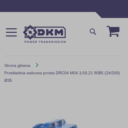
Przejdź
do
treści
Mój 
Szukaj
Strona główna
Przekładnia walcowa prosta DRC04 M04 1/18,21 90B5 (24/200)
Ø35
Skip
to
the
end
of
the
images