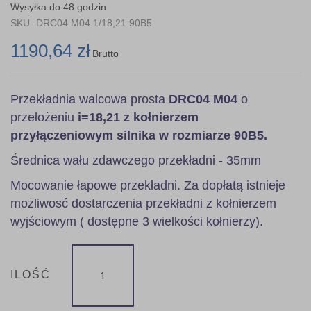
the
Wysyłka do 48 godzin
images
SKU
DRC04 M04 1/18,21 90B5
gallery
1190,64 zł
Brutto
Przekładnia walcowa prosta
DRC04 M04
o
przełożeniu
i=18,21 z kołnierzem
przyłączeniowym silnika w rozmiarze 90B5.
Średnica wału zdawczego przekładni - 35mm
Mocowanie łapowe przekładni. Za dopłatą istnieje
możliwosć dostarczenia przekładni z kołnierzem
wyjściowym ( dostępne 3 wielkości kołnierzy).
ILOŚĆ