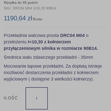
the
Wysyłka do 48 godzin
images
SKU
DRC04 M04 1/10,30 90B14
gallery
1190,64 zł
Brutto
Przekładnia walcowa prosta
DRC04 M04
o
przełożeniu
i=10,30 z kołnierzem
przyłączeniowym silnika w rozmiarze 90B14.
Średnica wału zdawczego przekładni - 35mm
Mocowanie łapowe przekładni. Za dopłatą istnieje
możliwosć dostarczenia przekładni z kołnierzem
wyjściowym ( dostępne 3 wielkości kołnierzy).
ILOŚĆ