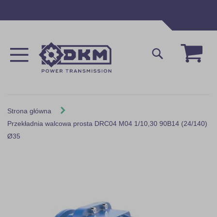
Przejdź
do
treści
Mój 
Szukaj
Strona główna
Przekładnia walcowa prosta DRC04 M04 1/10,30 90B14 (24/140)
Ø35
Skip
to
the
end
of
the
images