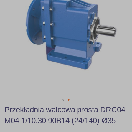
gallery
Skip
Przekładnia walcowa prosta DRC04
to
the
M04 1/10,30 90B14 (24/140) Ø35
beginning
of