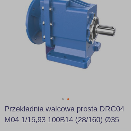
gallery
Skip
Przekładnia walcowa prosta DRC04
to
the
M04 1/15,93 100B14 (28/160) Ø35
beginning
of