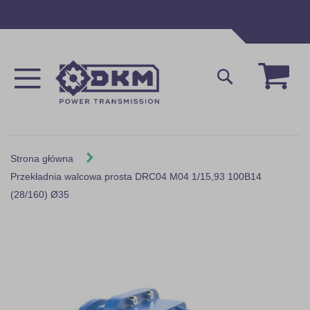
Przejdź
do
treści
Mój 
Szukaj
Strona główna
Przekładnia walcowa prosta DRC04 M04 1/15,93 100B14
(28/160) Ø35
Skip
to
the
end
of
the
images