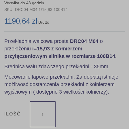
the
Wysyłka do 48 godzin
images
SKU
DRC04 M04 1/15,93 100B14
gallery
1190,64 zł
Brutto
Przekładnia walcowa prosta
DRC04 M04
o
przełożeniu
i=15,93 z kołnierzem
przyłączeniowym silnika w rozmiarze 100B14.
Średnica wału zdawczego przekładni - 35mm
Mocowanie łapowe przekładni. Za dopłatą istnieje
możliwosć dostarczenia przekładni z kołnierzem
wyjściowym ( dostępne 3 wielkości kołnierzy).
ILOŚĆ