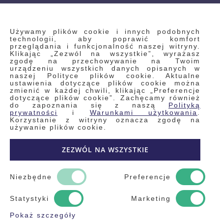
INFORMACJE
Używamy plików cookie i innych podobnych
technologii, aby poprawić komfort
przeglądania i funkcjonalność naszej witryny.
Klikając „Zezwól na wszystkie”, wyrażasz
Regulamin
zgodę na przechowywanie na Twoim
urządzeniu wszystkich danych opisanych w
Polityka prywatności i pliki cookie
naszej Polityce plików cookie. Aktualne
ustawienia dotyczące plików cookie można
Wyszukiwane frazy
zmienić w każdej chwili, klikając „Preferencje
dotyczące plików cookie”. Zachęcamy również
Wyszukiwanie zaawansowane
do zapoznania się z naszą
Polityką
Zamówienia
prywatności
i
Warunkami użytkowania
.
Korzystanie z witryny oznacza zgodę na
Skontaktuj się z nami
używanie plików cookie.
Odstąp od umowy
ZEZWÓL NA WSZYSTKIE
Blog
Kontakt
Niezbędne
Preferencje
Statystyki
Marketing
Pokaż szczegóły