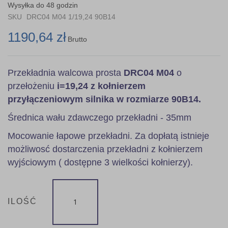
the
Wysyłka do 48 godzin
images
SKU
DRC04 M04 1/19,24 90B14
gallery
1190,64 zł
Brutto
Przekładnia walcowa prosta
DRC04 M04
o
przełożeniu
i=19,24 z kołnierzem
przyłączeniowym silnika w rozmiarze 90B14.
Średnica wału zdawczego przekładni - 35mm
Mocowanie łapowe przekładni. Za dopłatą istnieje
możliwosć dostarczenia przekładni z kołnierzem
wyjściowym ( dostępne 3 wielkości kołnierzy).
ILOŚĆ