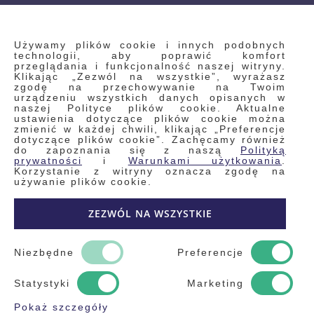
INFORMACJE
Używamy plików cookie i innych podobnych
technologii, aby poprawić komfort
przeglądania i funkcjonalność naszej witryny.
Klikając „Zezwól na wszystkie”, wyrażasz
Regulamin
zgodę na przechowywanie na Twoim
urządzeniu wszystkich danych opisanych w
Polityka prywatności i pliki cookie
naszej Polityce plików cookie. Aktualne
ustawienia dotyczące plików cookie można
Wyszukiwane frazy
zmienić w każdej chwili, klikając „Preferencje
dotyczące plików cookie”. Zachęcamy również
Wyszukiwanie zaawansowane
do zapoznania się z naszą
Polityką
Zamówienia
prywatności
i
Warunkami użytkowania
.
Korzystanie z witryny oznacza zgodę na
Skontaktuj się z nami
używanie plików cookie.
Odstąp od umowy
ZEZWÓL NA WSZYSTKIE
Blog
Kontakt
Niezbędne
Preferencje
Statystyki
Marketing
Pokaż szczegóły