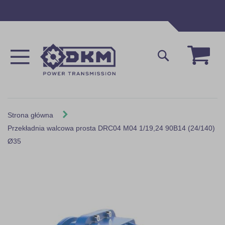
Przejdź
do
treści
Mój 
Szukaj
Strona główna
Przekładnia walcowa prosta DRC04 M04 1/19,24 90B14 (24/140)
Ø35
Skip
to
the
end
of
the
images