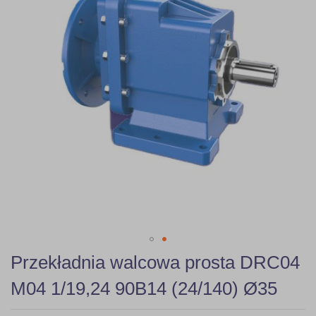
gallery
Skip
Przekładnia walcowa prosta DRC04
to
the
M04 1/19,24 90B14 (24/140) Ø35
beginning
of