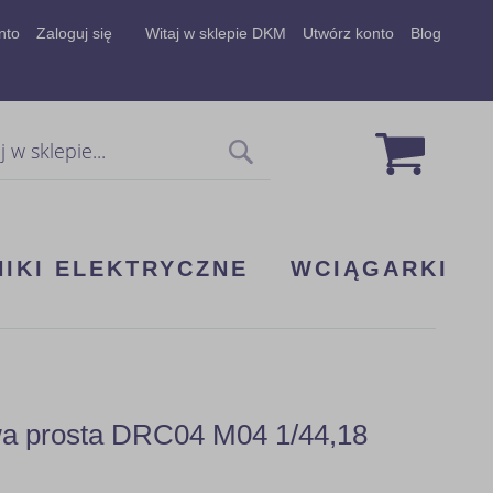
nto
Zaloguj się
Witaj w sklepie DKM
Utwórz konto
Blog
Mój koszy
Szukaj
NIKI ELEKTRYCZNE
WCIĄGARKI
wa prosta DRC04 M04 1/44,18