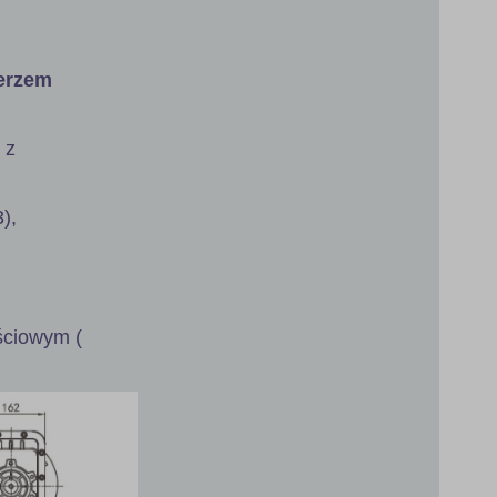
ierzem
 z
),
jściowym (