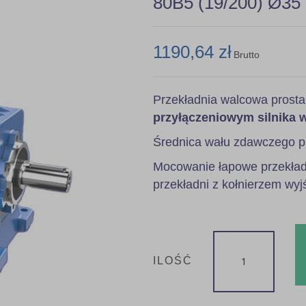
80B5 (19/200) Ø35
1190,64 zł
Brutto
Przekładnia walcowa prost
przyłączeniowym silnika 
Średnica wału zdawczego p
Mocowanie łapowe przekładn
przekładni z kołnierzem wyj
ILOŚĆ