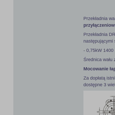
gallery
Przekładnia wa
przyłączeniow
Przekładnia D
następującymi s
- 0,75kW 1400 
Średnica wału 
Mocowanie ła
Za dopłatą istn
dostępne 3 wie