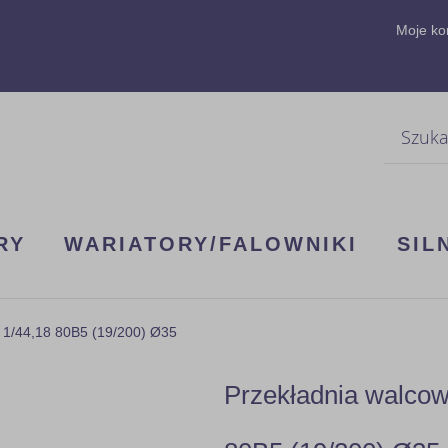
Moje ko
Szukaj
RY
WARIATORY/FALOWNIKI
SIL
 1/44,18 80B5 (19/200) Ø35
Przekładnia walco