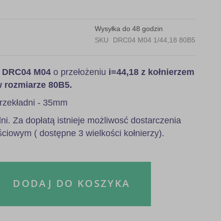
Wysyłka do 48 godzin
SKU
DRC04 M04 1/44,18 80B5
a
DRC04 M04
o przełożeniu
i=44,18 z kołnierzem
w rozmiarze 80B5.
rzekładni - 35mm
i. Za dopłatą istnieje możliwosć dostarczenia
ściowym ( dostępne 3 wielkości kołnierzy).
DODAJ DO KOSZYKA