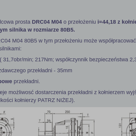
lcowa prosta
DRC04 M04
o przełożeniu
i=44,18 z kołn
ym silnika w rozmiarze 80B5.
RC04 M04 80B5 w tym przełożeniu może współpracować
ilnikami:
( 31,7obr/min; 217Nm; współczynnik bezpieczeństwa 2,3
zdawczego przekładni - 35mm
powe
przekładni.
ieje możliwosć dostarczenia przekładni z kołnierzem wy
lkości kołnierzy PATRZ NIŻEJ).