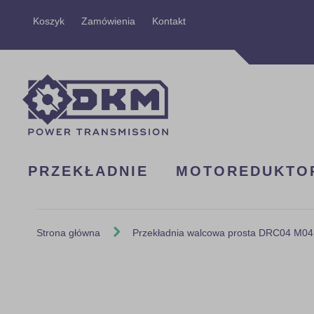
Przejdź
Koszyk
Zamówienia
Kontakt
do
treści
PRZEKŁADNIE
MOTOREDUKTO
Strona główna
Przekładnia walcowa prosta DRC04 M04
Skip
to
the
end