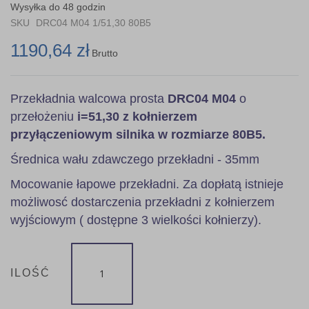
the
Wysyłka do 48 godzin
images
SKU
DRC04 M04 1/51,30 80B5
gallery
1190,64 zł
Brutto
Przekładnia walcowa prosta
DRC04 M04
o
przełożeniu
i=51,30 z kołnierzem
przyłączeniowym silnika w rozmiarze 80B5.
Średnica wału zdawczego przekładni - 35mm
Mocowanie łapowe przekładni. Za dopłatą istnieje
możliwosć dostarczenia przekładni z kołnierzem
wyjściowym ( dostępne 3 wielkości kołnierzy).
ILOŚĆ