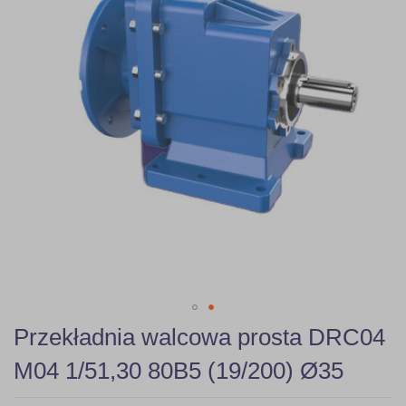
gallery
Skip
Przekładnia walcowa prosta DRC04
to
the
M04 1/51,30 80B5 (19/200) Ø35
beginning
of