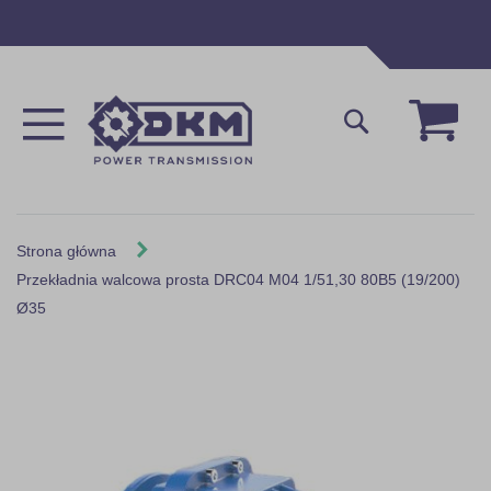
Przejdź
do
treści
Mój 
Szukaj
Strona główna
Przekładnia walcowa prosta DRC04 M04 1/51,30 80B5 (19/200)
Ø35
Skip
to
the
end
of
the
images