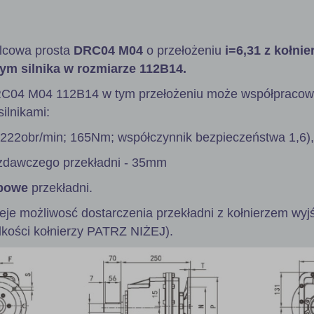
lcowa prosta
DRC04 M04
o przełożeniu
i=6,31 z kołni
ym silnika w rozmiarze 112B14.
RC04 M04 112B14 w tym przełożeniu może współpracow
ilnikami:
 222obr/min; 165Nm; współczynnik bezpieczeństwa 1,6),
zdawczego przekładni - 35mm
powe
przekładni.
ieje możliwosć dostarczenia przekładni z kołnierzem wy
lkości kołnierzy PATRZ NIŻEJ).