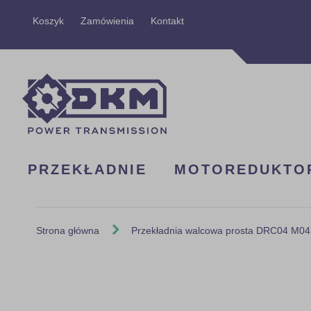
Przejdź
Koszyk
Zamówienia
Kontakt
do
treści
PRZEKŁADNIE
MOTOREDUKTO
Strona główna
Przekładnia walcowa prosta DRC04 M04
Skip
to
the
end