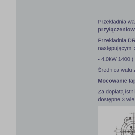
gallery
Przekładnia wa
przyłączeniow
Przekładnia D
następującymi s
- 4,0kW 1400 (
Średnica wału 
Mocowanie ła
Za dopłatą istn
dostępne 3 wie