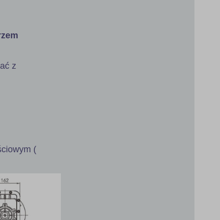
erzem
ać z
jściowym (