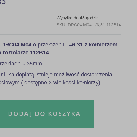
35
Wysyłka do 48 godzin
SKU
DRC04 M04 1/6,31 112B14
a
DRC04 M04
o przełożeniu
i=6,31 z kołnierzem
w rozmiarze 112B14.
rzekładni - 35mm
i. Za dopłatą istnieje możliwosć dostarczenia
ściowym ( dostępne 3 wielkości kołnierzy).
DODAJ DO KOSZYKA