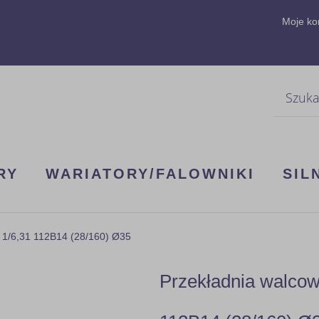
Moje ko
Szukaj
RY
WARIATORY/FALOWNIKI
SIL
 1/6,31 112B14 (28/160) Ø35
Przekładnia walco