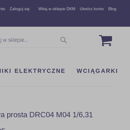
nto
Zaloguj się
Witaj w sklepie DKM
Utwórz konto
Blog
Mój koszy
Szukaj
NIKI ELEKTRYCZNE
WCIĄGARKI
wa prosta DRC04 M04 1/6,31