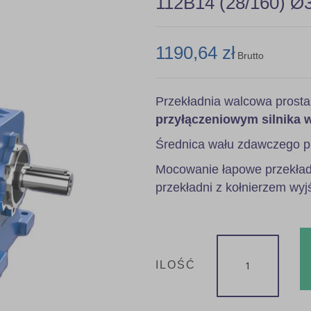
112B14 (28/160) Ø
1190,64 zł
Brutto
Przekładnia walcowa prost
przyłączeniowym silnika 
Średnica wału zdawczego p
Mocowanie łapowe przekładn
przekładni z kołnierzem wyj
ILOŚĆ