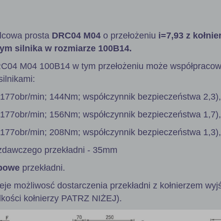
lcowa prosta
DRC04 M04
o przełożeniu
i=7,93 z kołni
ym silnika w rozmiarze 100B14.
RC04 M04 100B14 w tym przełożeniu może współpracow
ilnikami:
 177obr/min; 144Nm; współczynnik bezpieczeństwa 2,3),
 177obr/min; 156Nm; współczynnik bezpieczeństwa 1,7),
 177obr/min; 208Nm; współczynnik bezpieczeństwa 1,3),
zdawczego przekładni - 35mm
powe
przekładni.
ieje możliwosć dostarczenia przekładni z kołnierzem wy
lkości kołnierzy PATRZ NIŻEJ).