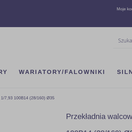
Moje ko
Szukaj
RY
WARIATORY/FALOWNIKI
SIL
 1/7,93 100B14 (28/160) Ø35
Przekładnia walco