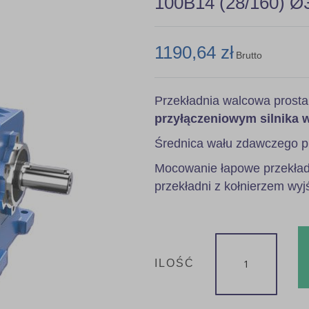
100B14 (28/160) Ø
1190,64 zł
Brutto
Przekładnia walcowa prost
przyłączeniowym silnika 
Średnica wału zdawczego p
Mocowanie łapowe przekładn
przekładni z kołnierzem wyj
ILOŚĆ