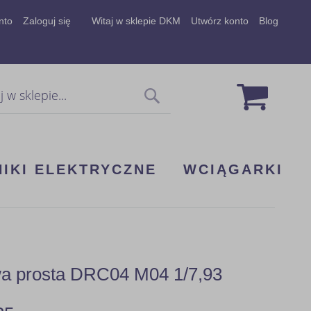
nto
Zaloguj się
Witaj w sklepie DKM
Utwórz konto
Blog
Mój koszy
Szukaj
NIKI ELEKTRYCZNE
WCIĄGARKI
wa prosta DRC04 M04 1/7,93