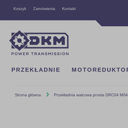
Przejdź
Koszyk
Zamówienia
Kontakt
do
treści
PRZEKŁADNIE
MOTOREDUKTO
Strona główna
Przekładnia walcowa prosta DRC04 M04
Skip
to
the
end