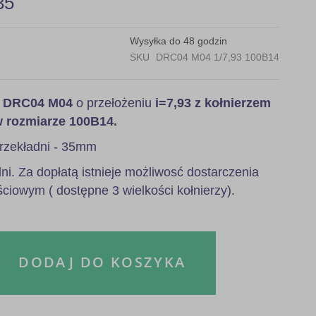
35
Wysyłka do 48 godzin
SKU
DRC04 M04 1/7,93 100B14
a
DRC04 M04
o przełożeniu
i=7,93 z kołnierzem
w rozmiarze 100B14.
rzekładni - 35mm
i. Za dopłatą istnieje możliwosć dostarczenia
ściowym ( dostępne 3 wielkości kołnierzy).
DODAJ DO KOSZYKA