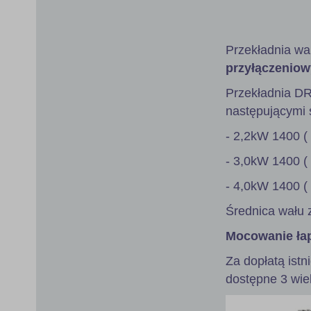
gallery
Przekładnia wa
przyłączeniow
Przekładnia D
następującymi s
- 2,2kW 1400 (
- 3,0kW 1400 (
- 4,0kW 1400 (
Średnica wału 
Mocowanie ła
Za dopłatą istn
dostępne 3 wie