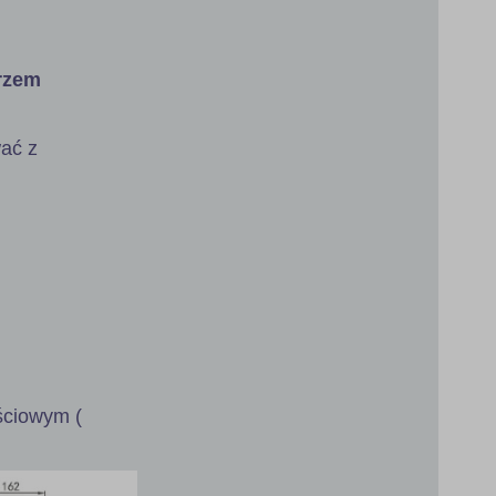
erzem
ać z
jściowym (