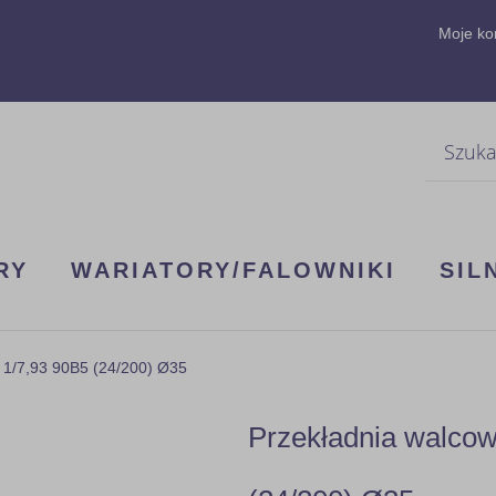
Moje ko
Szukaj
RY
WARIATORY/FALOWNIKI
SIL
 1/7,93 90B5 (24/200) Ø35
Przekładnia walco