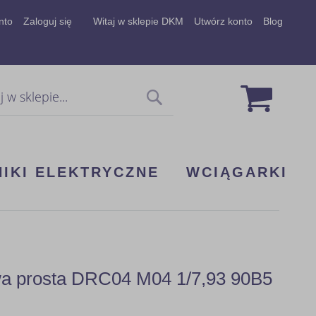
nto
Zaloguj się
Witaj w sklepie DKM
Utwórz konto
Blog
Mój koszy
Szukaj
NIKI ELEKTRYCZNE
WCIĄGARKI
wa prosta DRC04 M04 1/7,93 90B5