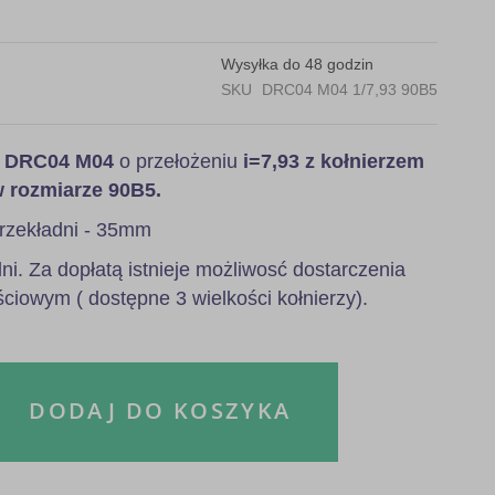
Wysyłka do 48 godzin
SKU
DRC04 M04 1/7,93 90B5
a
DRC04 M04
o przełożeniu
i=7,93 z kołnierzem
w rozmiarze 90B5.
rzekładni - 35mm
i. Za dopłatą istnieje możliwosć dostarczenia
ściowym ( dostępne 3 wielkości kołnierzy).
DODAJ DO KOSZYKA