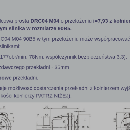
lcowa prosta
DRC04 M04
o przełożeniu
i=7,93 z kołni
ym silnika w rozmiarze 90B5.
RC04 M04 90B5 w tym przełożeniu może współpracować
ilnikami:
 177obr/min; 78Nm; współczynnik bezpieczeństwa 3,3),
zdawczego przekładni - 35mm
powe
przekładni.
ieje możliwosć dostarczenia przekładni z kołnierzem wy
lkości kołnierzy PATRZ NIŻEJ).