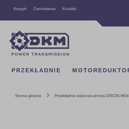
Przejdź
Koszyk
Zamówienia
Kontakt
do
treści
PRZEKŁADNIE
MOTOREDUKTO
Strona główna
Przekładnia walcowa prosta DRC04 M04
Skip
to
the
end