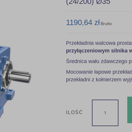
(24/200) Ø35
1190,64 zł
Brutto
Przekładnia walcowa prost
przyłączeniowym silnika 
Średnica wału zdawczego p
Mocowanie łapowe przekładn
przekładni z kołnierzem wyj
ILOŚĆ