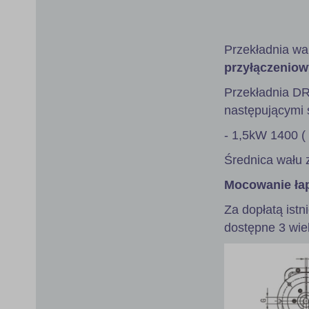
gallery
Przekładnia wa
przyłączeniow
Przekładnia D
następującymi s
- 1,5kW 1400 (
Średnica wału 
Mocowanie ła
Za dopłatą istn
dostępne 3 wie