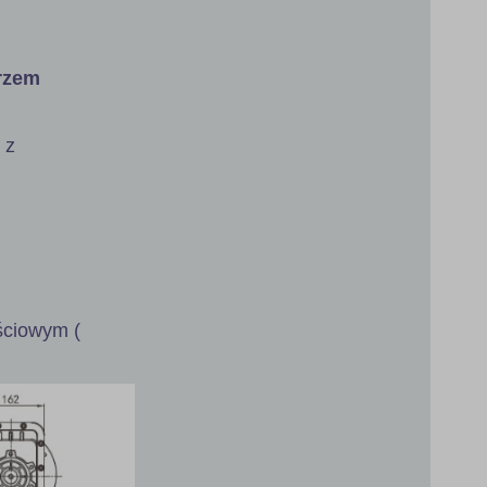
erzem
 z
jściowym (