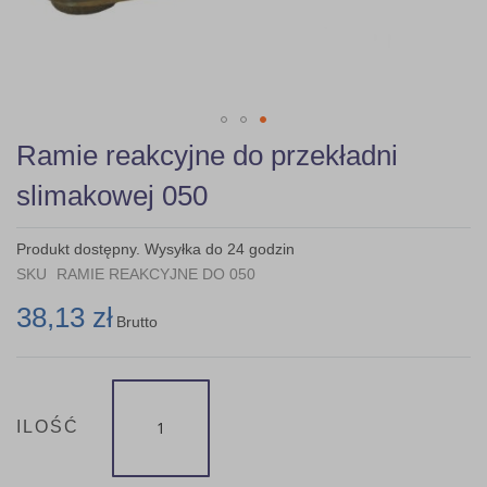
Skip
Ramie reakcyjne do przekładni
to
the
slimakowej 050
beginning
of
the
Produkt dostępny. Wysyłka do 24 godzin
images
SKU
RAMIE REAKCYJNE DO 050
gallery
38,13 zł
Brutto
ILOŚĆ