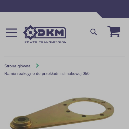
Przejdź
do
treści
Mój 
Szukaj
Strona główna
Ramie reakcyjne do przekładni slimakowej 050
Skip
to
the
end
of
the
images
gallery