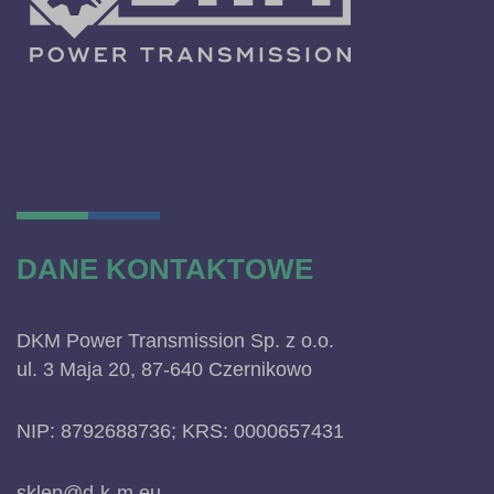
DANE KONTAKTOWE
DKM Power Transmission Sp. z o.o.
ul. 3 Maja 20, 87-640 Czernikowo
NIP: 8792688736; KRS: 0000657431
sklep@d-k-m.eu